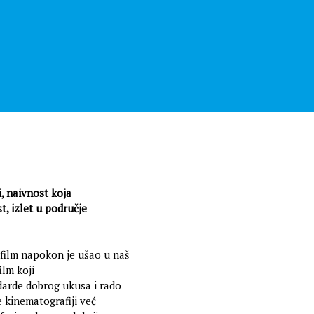
i, naivnost koja
, izlet u područje
 film napokon je ušao u naš
film koji
darde dobrog ukusa i rado
je kinematografiji već