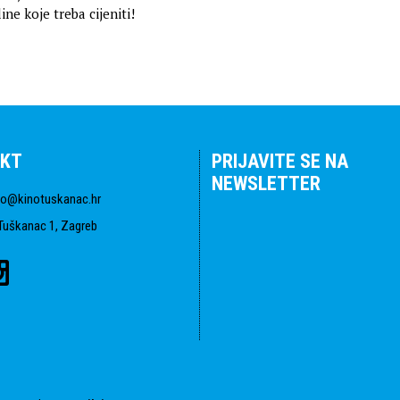
ne koje treba cijeniti!
KT
PRIJAVITE SE NA
NEWSLETTER
fo@kinotuskanac.hr
Tuškanac 1, Zagreb