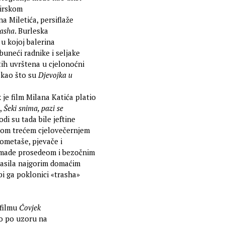
nirskom
na Miletića, persiflaže
rasha
. Burleska
 u kojoj balerina
buneći radnike i seljake
tih uvrštena u cjelonoćni
 kao što su
Djevojka u
je film Milana Katića platio
u,
Šeki snima, pazi se
i su tada bile jeftine
svom trećem cjelovečernjem
gometaše, pjevače i
y-made prosedeom i bezočnim
lasila najgorim domaćim
i ga poklonici «trasha»
filmu
Čovjek
ao po uzoru na