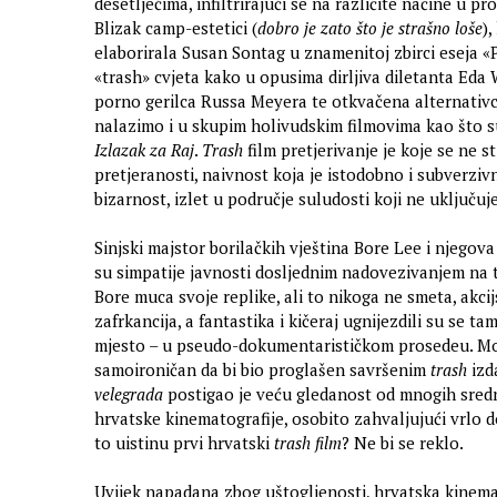
desetljećima, infiltrirajući se na različite načine u p
Blizak camp-estetici (
dobro je zato što je strašno loše
),
elaborirala Susan Sontag u znamenitoj zbirci eseja «P
«trash» cvjeta kako u opusima dirljiva diletanta Eda
porno gerilca Russa Meyera te otkvačena alternativc
nalazimo i u skupim holivudskim filmovima kao što 
Izlazak za Raj
.
Trash
film pretjerivanje je koje se ne st
pretjeranosti, naivnost koja je istodobno i subverz
bizarnost, izlet u područje suludosti koji ne uključu
Sinjski majstor borilačkih vještina Bore Lee i njegova 
su simpatije javnosti dosljednim nadovezivanjem na 
Bore muca svoje replike, ali to nikoga ne smeta, akcij
zafrkancija, a fantastika i kičeraj ugnijezdili su se ta
mjesto – u pseudo-dokumentarističkom prosedeu. M
samoironičan da bi bio proglašen savršenim
trash
izd
velegrada
postigao je veću gledanost od mnogih sredn
hrvatske kinematografije, osobito zahvaljujući vrlo 
to uistinu prvi hrvatski
trash film
? Ne bi se reklo.
Uvijek napadana zbog uštogljenosti, hrvatska kinema