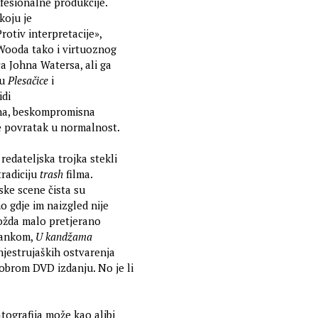
rofesionalne produkcije.
 koju je
rotiv interpretacije»,
 Wooda tako i virtuoznog
a Johna Watersa, ali ga
su
Plesačice
i
idi
ivna, beskompromisna
je povratak u normalnost.
redateljska trojka stekli
tradiciju
trash
filma.
ske scene čista su
mo gdje im naizgled nije
ožda malo pretjerano
ankom,
U kandžama
jestrujaških ostvarenja
dobrom DVD izdanju. No je li
tografija može kao alibi