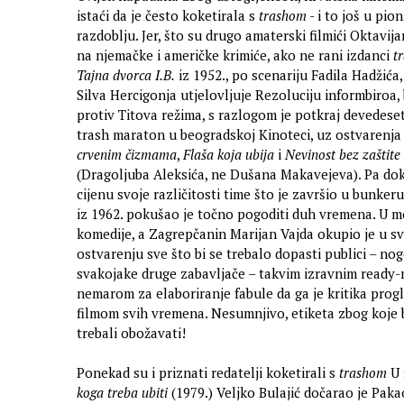
istaći da je često koketirala s
trashom
- i to još u pio
razdoblju. Jer, što su drugo amaterski filmići Oktavija
na njemačke i američke krimiće, ako ne rani izdanci
t
Tajna dvorca I.B.
iz 1952., po scenariju Fadila Hadžića,
Silva Hercigonja utjelovljuje Rezoluciju informbiroa, 
protiv Titova režima, s razlogom je potkraj devedese
trash maraton u beogradskoj Kinoteci, uz ostvarenja
crvenim čizmama
,
Flaša koja ubija
i
Nevinost bez zaštite
(Dragoljuba Aleksića, ne Dušana Makavejeva). Pa dok 
cijenu svoje različitosti time što je završio u bunker
iz 1962. pokušao je točno pogoditi duh vremena. U mod
komedije, a Zagrepčanin Marijan Vajda okupio je u 
ostvarenju sve što bi se trebalo dopasti publici – no
svakojake druge zabavljače – takvim izravnim read
nemarom za elaboriranje fabule da ga je kritika prog
filmom svih vremena. Nesumnjivo, etiketa zbog koje b
trebali obožavati!
Ponekad su i priznati redatelji koketirali s
trashom
U 
koga treba ubiti
(1979.) Veljko Bulajić dočarao je Pak