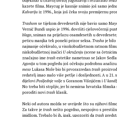
odjeknuo u čitavoj bivšoj Jugoslaviji i rezultirao r
kazete filma. Maycug je kasnije snimio još samo jedn
Kalvariju
iz 1996., koja još čeka svoju premijernu pro
Trashom
se tijekom devedesetih nije bavio samo May
Vernić Bundi uspio je 1996. dovršiti cjelovečernji pus
blago
, sniman na prijelazu osamdesetih u devedesete
peticu manjka tek poneki prizor seksa.
Trasha
je bilo
najmanje očekivalo, u visokobudžetnom ratnom filmu 
niskobudžetnoj inačici
U okruženju
(scene sa četnicim
značajno ime
trash
estetike nametnuo se Jakov Sedla
Agonija
u tom pogledu još očekuju podrobnu analizu
meso
Lukasa Nole bio bi prvorazredan
trash
proizvod
redatelj imao malo više petlje i dosljednosti. A u 21.
dijelovi
Posljednje volje
s Goranom Višnjićem i
U kand
No treba biti strpljiv, jer bi nemirna hrvatska filmsk
poroditi novi
trash
klasik.
Neki od autora možda se uvrijede što su njihovi filmo
Za takve je
trash
nešto pogrdno, nespojivo s prestiž
imidžom. Trebalo bi ih, ipak, upozoriti da
trash
predsta