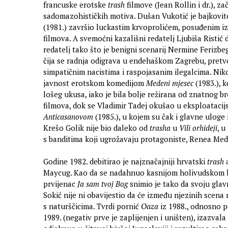
francuske erotske
trash
filmove (Jean Rollin i dr.), z
sadomazohističkih motiva. Dušan Vukotić je bajkovi
(1981.) završio luckastim krvoprolićem, posuđenim iz 
filmova. A svemoćni kazališni redatelj Ljubiša Ristić d
redatelj tako što je benigni scenarij Nermine Ferizb
čija se radnja odigrava u endehaškom Zagrebu, pretvo
simpatičnim nacistima i raspojasanim ilegalcima. Niko
javnost erotskom komedijom
Medeni mjesec
(1983.), k
lošeg ukusa, iako je bila bolje režirana od znatnog b
filmova, dok se Vladimir Tadej okušao u eksploataci
Anticasanovom
(1985.), u kojem su čak i glavne uloge i
Krešo Golik nije bio daleko od
trasha
u
Vili orhideji
, u
s banditima koji ugrožavaju protagoniste, Renea Med
Godine 1982. debitirao je najznačajniji hrvatski
trash
a
Maycug. Kao da se nadahnuo kasnijom holivudskom 
prvijenac
Ja sam tvoj Bog
snimio je tako da svoju gla
Sokić nije ni obavijestio da će između njezinih scena
s naturščicima. Tvrdi pornić
Oaza
iz 1988., odnosno p
1989. (negativ prve je zaplijenjen i uništen), izazvala 