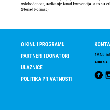
oslobođenost, uzdizanje iznad konvencija. A to su vrli
(Nenad Polimac)
O KINU I PROGRAMU
KONTA
EMAIL
:
in
PARTNERI I DONATORI
ADRESA
:
ULAZNICE
POLITIKA PRIVATNOSTI