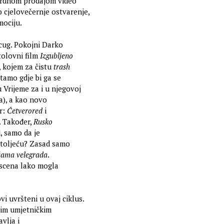
ekordnom prodajom video
o cjelovečernje ostvarenje,
mociju.
cug. Pokojni Darko
tolovni film
Izgubljeno
, kojem za čistu
trash
 tamo gdje bi ga se
Vrijeme za i u njegovoj
a), a kao novo
r:
Četverored
i
. Također,
Rusko
, samo da je
 stoljeću? Zasad samo
žama velegrada
.
a scena lako mogla
vi uvršteni u ovaj ciklus.
nim umjetničkim
vlja i