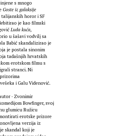
ačinjene s mnogo
te
Goste iz galaksije
talijanskih horor i SF
ebitirao je kao filmski
egović
Luda kuća
,
rio u šašavi vodvilj sa
la Babić skandalizirao je
oja je postala sinonim
roja tadašnjih hrvatskih
jskom erotskom filmu s
grali stranci. Ni
 prizorima
vešeka i Galu Videnović.
utor - Zvonimir
komedijom Bowfinger, svoj
vnu glumicu Ružicu
 montirati erotske prizore
onovljena verzija iz
je skandal koji je