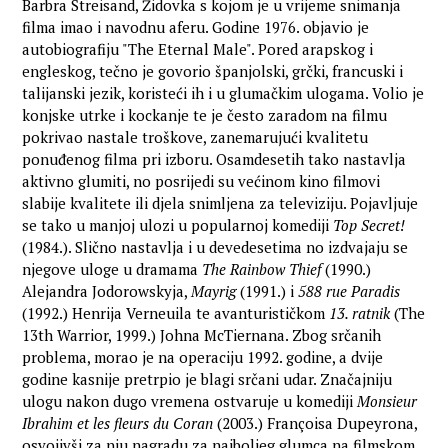
Barbra Streisand, Židovka s kojom je u vrijeme snimanja
filma imao i navodnu aferu. Godine 1976. objavio je
autobiografiju "The Eternal Male". Pored arapskog i
engleskog, tečno je govorio španjolski, grčki, francuski i
talijanski jezik, koristeći ih i u glumačkim ulogama. Volio je
konjske utrke i kockanje te je često zaradom na filmu
pokrivao nastale troškove, zanemarujući kvalitetu
ponuđenog filma pri izboru. Osamdesetih tako nastavlja
aktivno glumiti, no posrijedi su većinom kino filmovi
slabije kvalitete ili djela snimljena za televiziju. Pojavljuje
se tako u manjoj ulozi u popularnoj komediji
Top Secret!
(1984.). Slično nastavlja i u devedesetima no izdvajaju se
njegove uloge u dramama
The Rainbow Thief
(1990.)
Alejandra Jodorowskyja,
Mayrig
(1991.) i
588 rue Paradis
(1992.) Henrija Verneuila te avanturističkom
13. ratnik
(The
13th Warrior, 1999.) Johna McTiernana. Zbog srčanih
problema, morao je na operaciju 1992. godine, a dvije
godine kasnije pretrpio je blagi srčani udar. Značajniju
ulogu nakon dugo vremena ostvaruje u komediji
Monsieur
Ibrahim et les fleurs du Coran
(2003.) Françoisa Dupeyrona,
osvojivši za nju nagradu za najboljeg glumca na filmskom