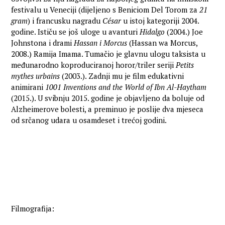
festivalu u Veneciji (dijeljeno s Beniciom Del Torom za
21
gram
) i francusku nagradu
César
u istoj kategoriji 2004.
godine. Ističu se još uloge u avanturi
Hidalgo
(2004.) Joe
Johnstona i drami
Hassan i Morcus
(Hassan wa Morcus,
2008.) Ramija Imama. Tumačio je glavnu ulogu taksista u
međunarodno koproduciranoj horor/triler seriji
Petits
mythes urbains
(2003.). Zadnji mu je film edukativni
animirani
1001 Inventions and the World of Ibn Al-Haytham
(2015.). U svibnju 2015. godine je objavljeno da boluje od
Alzheimerove bolesti, a preminuo je poslije dva mjeseca
od srčanog udara u osamdeset i trećoj godini.
Filmografija: