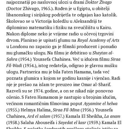
najpoznatiji po naslovnoj ulozi u drami
Doktor Živago
(Doctor Zhivago, 1965.). Rođen je u Egiptu, u obitelji
libanonskog i sirijskog podrijetla te odgajan kao katolik.
Školovao se u Victorija koledžu u Aleksandriji te
diplomirao matematiku i fiziku na sveučilištu u Kairu.
Nakon diplome neko je vrijeme radio u očevoj trgovini
drvom. Planirao je upisati glumu na
Royal Academy of Arts
u Londonu no zapazio ga je filmski producent i ponudio
mu glumačku ulogu. Na filmu je debitirao u
Shaytan al-
Sahra
(1954.) Youssefa Chahinea. Već u idućem filmu
Siraa
Fil-Wadi
(1954.), istog redatelja, odigrao je glavnu mušku
ulogu. Partnerica mu je bila Faten Hamama, tada već
poznata glumica s kojom se godinu kasnije i vjenčao. Radi
nje je prešao na islam te preuzeo ime Omar al-Sharif.
Razveli su se 1974. godine, a on se nikad nije ponovno
oženio. S Faten Hamamom je nastupio u brojnim idućim,
većinom romantičnim filmovima poput
Ayyamine el helwa
(1955.) Helmya Halima,
Siraa Fil-Mina
(1956.) Youssefa
Chahinea,
Ard el salam
(1957.) Kamala El Sheikha,
La anam
(1958.) Salaha Abouseifa i
Sayedat el kasr
(1959.) Kamala El
Sheikha. S početka šezdesetih prošloga stoljeća ističu se