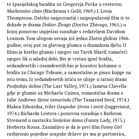
te španjolskog bandita uz Gregoryja Pecka u vesternu
Mackennino zlato
(Mackenna's Gold, 1969.) J. Leeja
Thompsona. Daleko najpoznatiji i najpopularniji film iz te
dekade je drama
Doktor Živago
(Doctor Zhivago, 1965.) u
kojoj ponovno uspješno surađuje s redateljem Davidom
Leanom. Tom ulogom osvaja još jedan Zlatni globus 1966.
godine, ovaj put za glavnog glumca u dramskom djelu. U
filmu je kratko glumio i njegov sin Tarek Sharif, tumačeći
njegov lik u mlađoj dobi. Bio je vrstan igrač bridža,
sedamdesetih i osamdesetih bio je koautor kolumne o
bridžu za Chicago Tribune, a samostalno je pisao knjige na
istu temu. Iz sedamdesetih ističu se uloge u ratnoj drami
Posljednja dolina
(The Last Valley, 1971.) Jamesa Clavella
gdje je glumio uz Michaela Cainea, romantična drama s
Julie Andrews
Sjeme tamarinda
(The Tamarind Seed, 1974.)
Blakea Edwardsa, triler
Gospodar života i smrti
(Juggernaut,
1974.) Richarda Lestera i ponovna suradnja s Barbrom
Streisand u nastavku
Smiješna dama
(Funny Lady, 1975.)
Herberta Rossa. Zanimljivo je da je prvi film
Funny Girl
razbjesnio pojedine arapske države jer mu je partnerica,