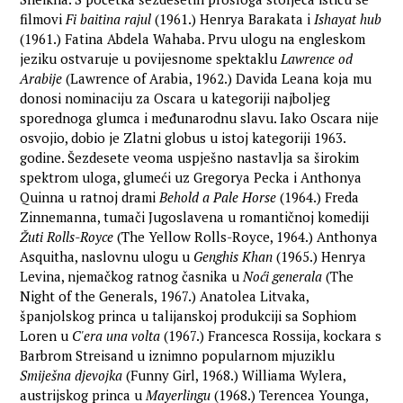
filmovi
Fi baitina rajul
(1961.) Henrya Barakata i
Ishayat hub
(1961.) Fatina Abdela Wahaba. Prvu ulogu na engleskom
jeziku ostvaruje u povijesnome spektaklu
Lawrence od
Arabije
(Lawrence of Arabia, 1962.) Davida Leana koja mu
donosi nominaciju za Oscara u kategoriji najboljeg
sporednoga glumca i međunarodnu slavu. Iako Oscara nije
osvojio, dobio je Zlatni globus u istoj kategoriji 1963.
godine. Šezdesete veoma uspješno nastavlja sa širokim
spektrom uloga, glumeći uz Gregorya Pecka i Anthonya
Quinna u ratnoj drami
Behold a Pale Horse
(1964.) Freda
Zinnemanna, tumači Jugoslavena u romantičnoj komediji
Žuti Rolls-Royce
(The Yellow Rolls-Royce, 1964.) Anthonya
Asquitha, naslovnu ulogu u
Genghis Khan
(1965.) Henrya
Levina, njemačkog ratnog časnika u
Noći generala
(The
Night of the Generals, 1967.) Anatolea Litvaka,
španjolskog princa u talijanskoj produkciji sa Sophiom
Loren u
C'era una volta
(1967.) Francesca Rossija, kockara s
Barbrom Streisand u iznimno popularnom mjuziklu
Smiješna djevojka
(Funny Girl, 1968.) Williama Wylera,
austrijskog princa u
Mayerlingu
(1968.) Terencea Younga,