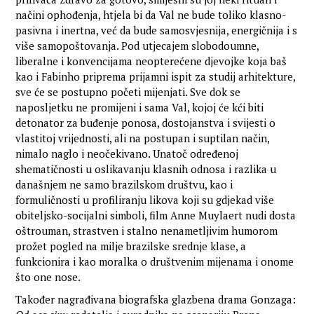
načini ophođenja, htjela bi da Val ne bude toliko klasno-
pasivna i inertna, već da bude samosvjesnija, energičnija i s
više samopoštovanja. Pod utjecajem slobodoumne,
liberalne i konvencijama neopterećene djevojke koja baš
kao i Fabinho priprema prijamni ispit za studij arhitekture,
sve će se postupno početi mijenjati. Sve dok se
naposljetku ne promijeni i sama Val, kojoj će kći biti
detonator za buđenje ponosa, dostojanstva i svijesti o
vlastitoj vrijednosti, ali na postupan i suptilan način,
nimalo naglo i neočekivano. Unatoč određenoj
shematičnosti u oslikavanju klasnih odnosa i razlika u
današnjem ne samo brazilskom društvu, kao i
formuličnosti u profiliranju likova koji su gdjekad više
obiteljsko-socijalni simboli, film Anne Muylaert nudi dosta
oštrouman, strastven i stalno nenametljivim humorom
prožet pogled na milje brazilske srednje klase, a
funkcionira i kao moralka o društvenim mijenama i onome
što one nose.
Također nagrađivana biografska glazbena drama Gonzaga: