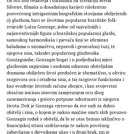
Od oca sinu
redatelja i suradnika na scenariju Brena
Silveire, filmaša u dosadašnjoj karijeri višekratno
posvećenog intrigantnim biografskim storijama obilježenih
(i) glazbom, bavi se životima popularne brazilske folk-
zvijezde Luìza Gonzage, jedne od najvažnijih i
najinventivnijih figura u brazilskoj popularnoj glazbi,
samoukog harmonikaša i pjevača koji se afirmirao
baladama o siromaštvu, nepravdi i generalnoj tuzi, te
njegova sina, također popularnog glazbenika
Gonzaguinhe. Gonzagin bogat i u podjednakoj mjeri
glazbenim uspjesima i osobnim odnosno obiteljskim
dramama obilježen život predočen je shematično, u okviru
razgovora oca i otuđena sina, a taj razgovor funkcionira i
kao svođenje životnih računa obojice, i kao svojevrsni
obračun iniciran sinovim zamjeranjem ocu zbog
zanemarivanja i gotovo potpune odsutnosti iz njegova
života. Dok je Gonzaga vjerovao da sve radi za dobro
obitelji i sina, o kojem je nakon majčine smrti skrb preuzeo
Gonzagin rođak s obitelji, da bi se otac brinuo isključivo o
financijskoj strani uzdržavanja te nakon površnog
zabavljanja s djevojkama ušao i u drugi brak, sin je