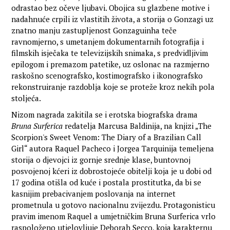
odrastao bez očeve ljubavi. Obojica su glazbene motive i
nadahnuće crpili iz vlastitih života, a storija o Gonzagi uz
znatno manju zastupljenost Gonzaguinha teče
ravnomjerno, s umetanjem dokumentarnih fotografija i
filmskih isječaka te televizijskih snimaka, s predvidljivim
epilogom i premazom patetike, uz oslonac na razmjerno
raskošno scenografsko, kostimografsko i ikonografsko
rekonstruiranje razdoblja koje se proteže kroz nekih pola
stoljeća.
Nizom nagrada zakitila se i erotska biografska drama
Bruna Surferica
redatelja Marcusa Baldinija, na knjizi „The
Scorpion's Sweet Venom: The Diary of a Brazilian Call
Girl“ autora Raquel Pacheco i Jorgea Tarquinija temeljena
storija o djevojci iz gornje srednje klase, buntovnoj
posvojenoj kćeri iz dobrostojeće obitelji koja je u dobi od
17 godina otišla od kuće i postala prostitutka, da bi se
kasnijim prebacivanjem poslovanja na internet
prometnula u gotovo nacionalnu zvijezdu. Protagonisticu
pravim imenom Raquel a umjetničkim Bruna Surferica vrlo
raspoloženo utjelovljuje Deborah Secco, koja karakternu