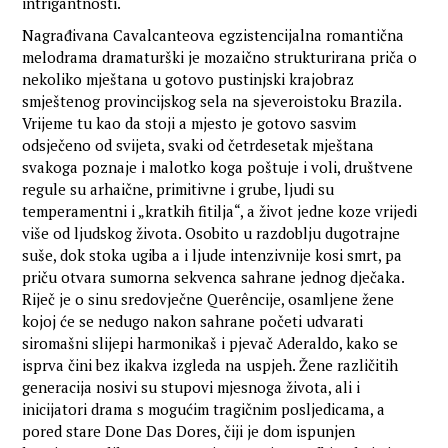
intrigantnosti.
Nagrađivana Cavalcanteova egzistencijalna romantična
melodrama dramaturški je mozaično strukturirana priča o
nekoliko mještana u gotovo pustinjski krajobraz
smještenog provincijskog sela na sjeveroistoku Brazila.
Vrijeme tu kao da stoji a mjesto je gotovo sasvim
odsječeno od svijeta, svaki od četrdesetak mještana
svakoga poznaje i malotko koga poštuje i voli, društvene
regule su arhaične, primitivne i grube, ljudi su
temperamentni i „kratkih fitilja“, a život jedne koze vrijedi
više od ljudskog života. Osobito u razdoblju dugotrajne
suše, dok stoka ugiba a i ljude intenzivnije kosi smrt, pa
priču otvara sumorna sekvenca sahrane jednog dječaka.
Riječ je o sinu sredovječne Querêncije, osamljene žene
kojoj će se nedugo nakon sahrane početi udvarati
siromašni slijepi harmonikaš i pjevač Aderaldo, kako se
isprva čini bez ikakva izgleda na uspjeh. Žene različitih
generacija nosivi su stupovi mjesnoga života, ali i
inicijatori drama s mogućim tragičnim posljedicama, a
pored stare Done Das Dores, čiji je dom ispunjen