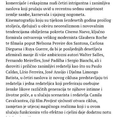
komercijale i eskapizma nudi četiri intrigantna i zanimljiva
naslova koji pružaju uvid u recentnu sedmu umjetnost
zemlje sambe, karnevala i sjajnog nogometa.
Kinematografiju koju su tijekom šezdesetih godina prošlog
stoljeća, djelujući u okviru neorealizmom i novovalnim
tendencijama obilježena pokreta
Cinema Nuevo
, ključno
formirala ostvarenja velikog modernista Glaubera Roche
te filmaša poput Nelsona Pereire dos Santosa, Carlosa
Dieguesa i Ruya Guerre, da bi je posljednjih desetljeća
afirmirali manje ili više ambiciozni autori Walter Salles,
Fernando Meirelles, José Padilha i Sergio Bianchi, ali i
daroviti i prilično zanimljivi redatelji kao što su Paulo
Caldas, Lírio Ferreira, José Araújo i Djalma Limongo
Batista, u četiri naslova iz novog ciklusa predstavljaju tri
redatelja i jedna redateljica koji preferiraju osebujne
ženske likove različitih generacija te njihove intimne i
životne priče, a u slučaju scenarista i redatelja Camila
Cavalcantea, čiji film
Povijest vječnosti
otvara ciklus,
zamjetan je utjecaj magičnoga realizma koji i u ovom
slučaju funkcionira vrlo efektno i cjelini daje dodatnu notu