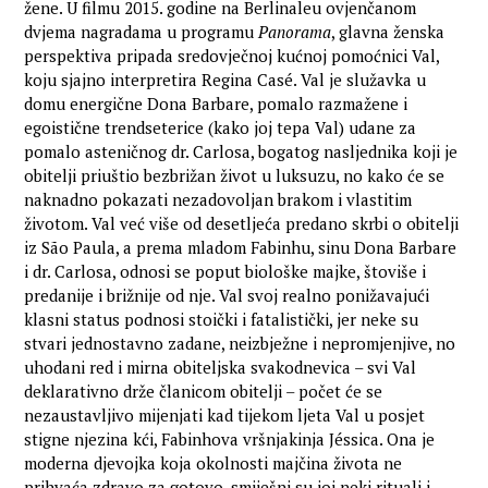
žene. U filmu 2015. godine na Berlinaleu ovjenčanom
dvjema nagradama u programu
Panorama
, glavna ženska
perspektiva pripada sredovječnoj kućnoj pomoćnici Val,
koju sjajno interpretira Regina Casé. Val je služavka u
domu energične Dona Barbare, pomalo razmažene i
egoistične trendseterice (kako joj tepa Val) udane za
pomalo asteničnog dr. Carlosa, bogatog nasljednika koji je
obitelji priuštio bezbrižan život u luksuzu, no kako će se
naknadno pokazati nezadovoljan brakom i vlastitim
životom. Val već više od desetljeća predano skrbi o obitelji
iz São Paula, a prema mladom Fabinhu, sinu Dona Barbare
i dr. Carlosa, odnosi se poput biološke majke, štoviše i
predanije i brižnije od nje. Val svoj realno ponižavajući
klasni status podnosi stoički i fatalistički, jer neke su
stvari jednostavno zadane, neizbježne i nepromjenjive, no
uhodani red i mirna obiteljska svakodnevica – svi Val
deklarativno drže članicom obitelji – počet će se
nezaustavljivo mijenjati kad tijekom ljeta Val u posjet
stigne njezina kći, Fabinhova vršnjakinja Jéssica. Ona je
moderna djevojka koja okolnosti majčina života ne
prihvaća zdravo za gotovo, smiješni su joj neki rituali i