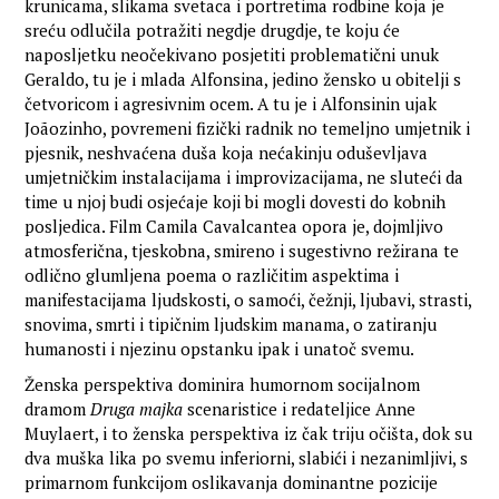
krunicama, slikama svetaca i portretima rodbine koja je
sreću odlučila potražiti negdje drugdje, te koju će
naposljetku neočekivano posjetiti problematični unuk
Geraldo, tu je i mlada Alfonsina, jedino žensko u obitelji s
četvoricom i agresivnim ocem. A tu je i Alfonsinin ujak
Joãozinho, povremeni fizički radnik no temeljno umjetnik i
pjesnik, neshvaćena duša koja nećakinju oduševljava
umjetničkim instalacijama i improvizacijama, ne sluteći da
time u njoj budi osjećaje koji bi mogli dovesti do kobnih
posljedica. Film Camila Cavalcantea opora je, dojmljivo
atmosferična, tjeskobna, smireno i sugestivno režirana te
odlično glumljena poema o različitim aspektima i
manifestacijama ljudskosti, o samoći, čežnji, ljubavi, strasti,
snovima, smrti i tipičnim ljudskim manama, o zatiranju
humanosti i njezinu opstanku ipak i unatoč svemu.
Ženska perspektiva dominira humornom socijalnom
dramom
Druga majka
scenaristice i redateljice Anne
Muylaert, i to ženska perspektiva iz čak triju očišta, dok su
dva muška lika po svemu inferiorni, slabići i nezanimljivi, s
primarnom funkcijom oslikavanja dominantne pozicije