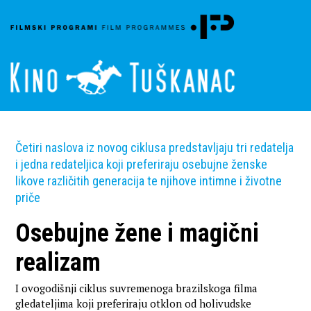
Četiri naslova iz novog ciklusa predstavljaju tri redatelja
i jedna redateljica koji preferiraju osebujne ženske
likove različitih generacija te njihove intimne i životne
priče
Osebujne žene i magični
realizam
I ovogodišnji ciklus suvremenoga brazilskoga filma
gledateljima koji preferiraju otklon od holivudske