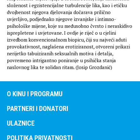
složenost i egzistencijalne turbulencije lika, kao i etičku
dvojbenost njegova djelovanja dočarava prilično
uvjerljivo, podjednako njegove izvanjske i intimno-
psihološke mijene, koje su međusobno čvrsto i neraskidivo
isprepletene i uvjetovane. I ovdje je riječ o u cjelini
izvedbom konvencionalnom biopicu, čiji su najveći aduti
provokativnost, naglašena erotiziranost, otvoreni prikazi
nerijetko tabuiziranih seksualnih motiva i detalja,
povremeno intrigantno poniranje u psihička stanja
naslovnog lika te solidan ritam. (Josip Grozdanić)
O KINU I PROGRAMU
PARTNERI I DONATORI
ULAZNICE
POLITIKA PRIVATNOSTI