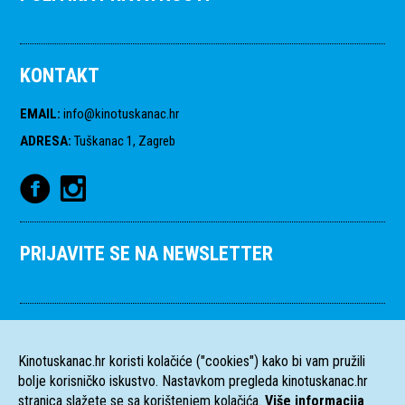
KONTAKT
EMAIL
:
info@kinotuskanac.hr
ADRESA
:
Tuškanac 1, Zagreb
PRIJAVITE SE NA NEWSLETTER
Kinotuskanac.hr koristi kolačiće ("cookies") kako bi vam pružili
bolje korisničko iskustvo. Nastavkom pregleda kinotuskanac.hr
stranica slažete se sa korištenjem kolačića.
Više informacija