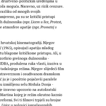
m društveno-političkim uređenjima u
, bila moguća. Naravno, uz rizik cenzure.
a razliku od mnogih svojih
mjereno, pa su se kritički pristupi
nih dužnosnika (npr.
Licem u lice, Protest,
će atmosfere apatije (npr.
Prometej s
hrvatskoj kinematografiji. Njegov
č
(1965), opisujući apatiju mladog
u blagome kritičkome pristupu. Ali, u
azotkrio grešnoga dužnosnika -
UDBA, produžena ruka vlasti, izaziva u
 tadašnjega režima. Njegov slijedeći film
kontraverznom i osuđivanom dramskom
ć ju je i pooštrio pojačavši paralele
u izmišljenu selu Mrduša Donja -
je izravno upozorio na autokratski
Martina kojeg je režim okrutno kaznio
reformi. Svi ti filmovi trpjeli su brojne
.
Lisice
u polovici jugoslavenskih