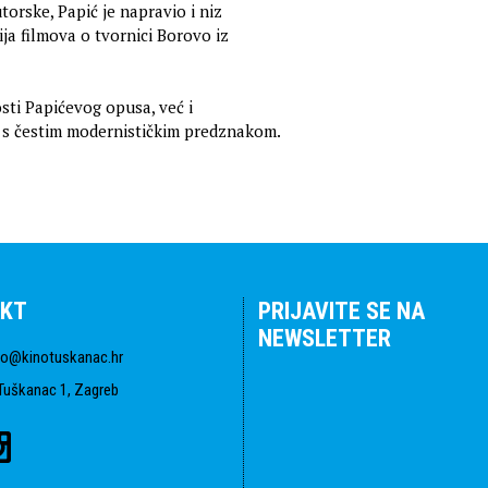
utorske, Papić je napravio i niz
ja filmova o tvornici Borovo iz
osti Papićevog opusa, već i
va s čestim modernističkim predznakom.
KT
PRIJAVITE SE NA
NEWSLETTER
fo@kinotuskanac.hr
Tuškanac 1, Zagreb