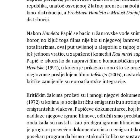
republika, unatoč osvojenoj Zlatnoj areni za najbolji
kino-distribuciju, a
Predstava Hamleta u Mrduši Donjoj
distribuciji.
Nakon
Hamleta
Papić se bacio u žanrovske vode sni
horor, no ključ toga filma nije bio u njegovoj žanrov
totalitarizma, ovaj put uvijenoj u alegoriju o tajnoj o
još jednom vratio, u zapaženoj komediji
Kad mrtvi zap
Papić je iskoristio da napravi film o komunističkim 
Hrvatske
(1991), u kojem je prikazao i ono što se prije
njegovome posljednjem filmu
Infekcija
(2003), nastav
kritike zamijenile su euroatlantske integracije.
Kritičkim žalcima prožeti su i mnogi njegovi dokumen
(1972) u kojima je socijalističku emigrantsku siroti
emigrantskih vlakova. Papićeve dokumentarce, koji k
nadilaze njegove igrane filmove, odlučili smo predsta
onda kada su nastali - kao predigra igranim filmovima
je program posvećen dokumentarcima o emigrantskom 
poseban program da bismo istaknuli koliko se sustav