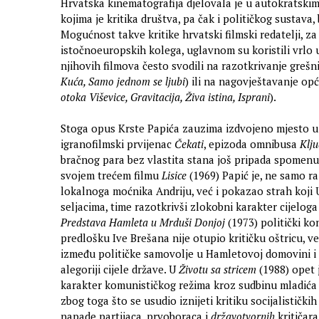
Hrvatska kinematografija djelovala je u autokratski
kojima je kritika društva, pa čak i političkog sustava
Mogućnost takve kritike hrvatski filmski redatelji, z
istočnoeuropskih kolega, uglavnom su koristili vrlo u
njihovih filmova često svodili na razotkrivanje greš
Kuća, Samo jednom se ljubi
) ili na nagovještavanje op
otoka Viševice, Gravitacija, Živa istina, Isprani
).
Stoga opus Krste Papića zauzima izdvojeno mjesto u 
igranofilmski prvijenac
Čekati
, epizoda omnibusa
Klju
bračnog para bez vlastita stana još pripada spomenut
svojem trećem filmu
Lisice
(1969) Papić je, ne samo r
lokalnoga moćnika Andriju, već i pokazao strah koji 
seljacima, time razotkrivši zlokobni karakter cijeloga
Predstava Hamleta u Mrduši Donjoj
(1973) politički 
predlošku Ive Brešana nije otupio kritičku oštricu, ve
između političke samovolje u Hamletovoj domovini i 
alegoriji cijele države. U
Životu sa stricem
(1988) opet 
karakter komunističkog režima kroz sudbinu mladića 
zbog toga što se usudio iznijeti kritiku socijalističkih 
napade partijaca, prvoboraca i
državotvornih
kritičara