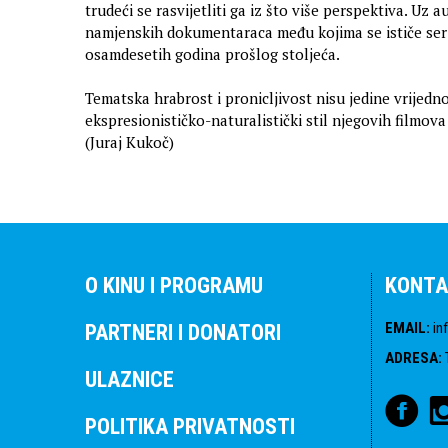
trudeći se rasvijetliti ga iz što više perspektiva. Uz a
namjenskih dokumentaraca među kojima se ističe seri
osamdesetih godina prošlog stoljeća.
Tematska hrabrost i pronicljivost nisu jedine vrijedn
ekspresionističko-naturalistički stil njegovih filmo
(Juraj Kukoč)
O KINU I PROGRAMU
KONTA
EMAIL
:
in
PARTNERI I DONATORI
ADRESA
:
ULAZNICE
POLITIKA PRIVATNOSTI