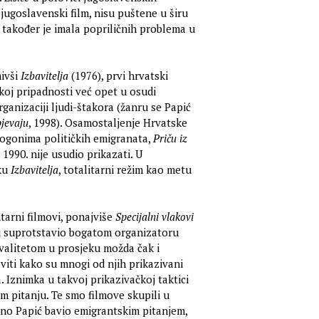
 jugoslavenski film, nisu puštene u širu
također je imala popriličnih problema u
mivši
Izbavitelja
(1976), prvi hrvatski
skoj pripadnosti već opet u osudi
rganizaciji ljudi-štakora (žanru se Papić
jevaju
, 1998). Osamostaljenje Hrvatske
progonima političkih emigranata,
Priču iz
 1990. nije usudio prikazati. U
ku
Izbavitelja
, totalitarni režim kao metu
tarni filmovi, ponajviše
Specijalni vlakovi
nju suprotstavio bogatom organizatoru
valitetom u prosjeku možda čak i
viti kako su mnogi od njih prikazivani
. Iznimka u takvoj prikazivačkoj taktici
pitanju. Te smo filmove skupili u
no Papić bavio emigrantskim pitanjem,