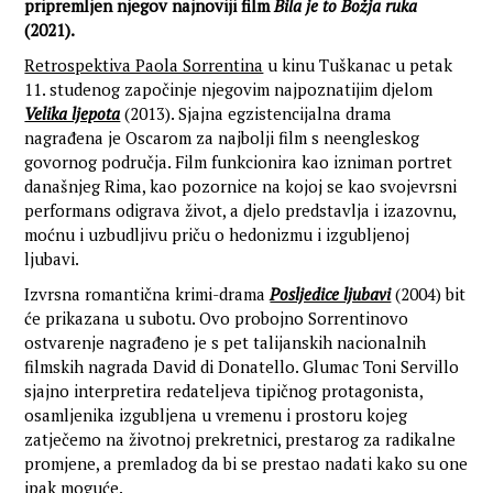
pripremljen njegov najnoviji film
Bila je to Božja ruka
(2021).
Retrospektiva Paola Sorrentina
u kinu Tuškanac u petak
11. studenog započinje njegovim najpoznatijim djelom
Velika ljepota
(2013). Sjajna egzistencijalna drama
nagrađena je Oscarom za najbolji film s neengleskog
govornog područja. Film funkcionira kao izniman portret
današnjeg Rima, kao pozornice na kojoj se kao svojevrsni
performans odigrava život, a djelo predstavlja i izazovnu,
moćnu i uzbudljivu priču o hedonizmu i izgubljenoj
ljubavi.
Izvrsna romantična krimi-drama
Posljedice ljubavi
(2004) bit
će prikazana u subotu. Ovo probojno Sorrentinovo
ostvarenje nagrađeno je s pet talijanskih nacionalnih
filmskih nagrada David di Donatello. Glumac Toni Servillo
sjajno interpretira redateljeva tipičnog protagonista,
osamljenika izgubljena u vremenu i prostoru kojeg
zatječemo na životnoj prekretnici, prestarog za radikalne
promjene, a premladog da bi se prestao nadati kako su one
ipak moguće.