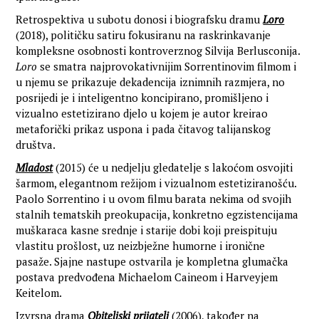
Retrospektiva u subotu donosi i biografsku dramu
Loro
(2018), političku satiru fokusiranu na raskrinkavanje
kompleksne osobnosti kontroverznog Silvija Berlusconija.
Loro
se smatra najprovokativnijim Sorrentinovim filmom i
u njemu se prikazuje dekadencija iznimnih razmjera, no
posrijedi je i inteligentno koncipirano, promišljeno i
vizualno estetizirano djelo u kojem je autor kreirao
metaforički prikaz uspona i pada čitavog talijanskog
društva.
Mladost
(2015) će u nedjelju gledatelje s lakoćom osvojiti
šarmom, elegantnom režijom i vizualnom estetiziranošću.
Paolo Sorrentino i u ovom filmu barata nekima od svojih
stalnih tematskih preokupacija, konkretno egzistencijama
muškaraca kasne srednje i starije dobi koji preispituju
vlastitu prošlost, uz neizbježne humorne i ironične
pasaže. Sjajne nastupe ostvarila je kompletna glumačka
postava predvođena Michaelom Caineom i Harveyjem
Keitelom.
Izvrsna drama
Obiteljski prijatelj
(2006), također na