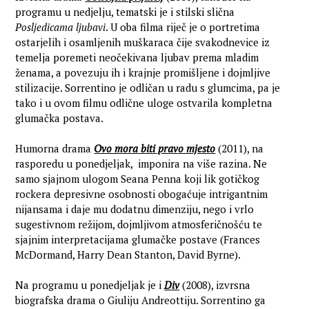
programu u nedjelju, tematski je i stilski slična
Posljedicama ljubavi
. U oba filma riječ je o portretima
ostarjelih i osamljenih muškaraca čije svakodnevice iz
temelja poremeti neočekivana ljubav prema mladim
ženama, a povezuju ih i krajnje promišljene i dojmljive
stilizacije. Sorrentino je odličan u radu s glumcima, pa je
tako i u ovom filmu odlične uloge ostvarila kompletna
glumačka postava.
Humorna drama
Ovo mora biti pravo mjesto
(2011), na
rasporedu u ponedjeljak, imponira na više razina. Ne
samo sjajnom ulogom Seana Penna koji lik gotičkog
rockera depresivne osobnosti obogaćuje intrigantnim
nijansama i daje mu dodatnu dimenziju, nego i vrlo
sugestivnom režijom, dojmljivom atmosferičnošću te
sjajnim interpretacijama glumačke postave (Frances
McDormand, Harry Dean Stanton, David Byrne).
Na programu u ponedjeljak je i
Div
(2008), izvrsna
biografska drama o Giuliju Andreottiju. Sorrentino ga