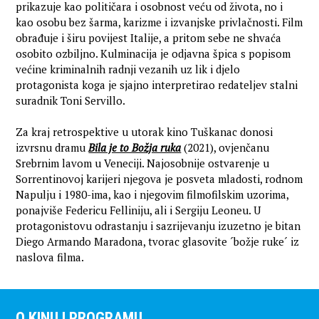
prikazuje kao političara i osobnost veću od života, no i
kao osobu bez šarma, karizme i izvanjske privlačnosti. Film
obrađuje i širu povijest Italije, a pritom sebe ne shvaća
osobito ozbiljno. Kulminacija je odjavna špica s popisom
većine kriminalnih radnji vezanih uz lik i djelo
protagonista koga je sjajno interpretirao redateljev stalni
suradnik Toni Servillo.
Za kraj retrospektive u utorak kino Tuškanac donosi
izvrsnu dramu
Bila je to Božja ruka
(2021), ovjenčanu
Srebrnim lavom u Veneciji. Najosobnije ostvarenje u
Sorrentinovoj karijeri njegova je posveta mladosti, rodnom
Napulju i 1980-ima, kao i njegovim filmofilskim uzorima,
ponajviše Federicu Felliniju, ali i Sergiju Leoneu. U
protagonistovu odrastanju i sazrijevanju izuzetno je bitan
Diego Armando Maradona, tvorac glasovite ´božje ruke´ iz
naslova filma.
O KINU I PROGRAMU