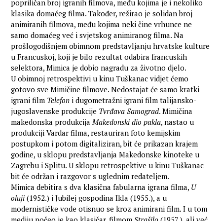
popriličan broj igranih filmova, među kojima je i nekoliko
klasika domaćeg filma. Također, režirao je solidan broj
animiranih filmova, među kojima neki čine vrhunce ne
samo domaćeg već i svjetskog animiranog filma. Na
prošlogodišnjem obimnom predstavljanju hrvatske kulture
u Francuskoj, koji je bilo rezultat odabira francuskih
selektora, Mimica je dobio nagradu za životno djelo.
U obimnoj retrospektivi u kinu Tuškanac vidjet ćemo
gotovo sve Mimičine filmove. Nedostajat će samo kratki
igrani film
Telefon
i dugometražni igrani film talijansko-
jugoslavenske produkcije
Tvrđava Samograd
. Mimičina
makedonska produkcija
Makedonski dio pakla
, nastao u
produkciji Vardar filma, restauriran foto kemijskim
postupkom i potom digitaliziran, bit će prikazan krajem
godine, u sklopu predstavljanja Makedonske kinoteke u
Zagrebu i Splitu. U sklopu retrospektive u kinu Tuškanac
bit će održan i razgovor s uglednim redateljem.
Mimica debitira s dva klasična fabularna igrana filma,
U
oluji
(1952.) i Jubilej gospodina Ikla (1955.), a u
modernističke vode otisnuo se kroz animirani film. I u tom
mediju počeo je kao klasičar, filmom
Strašilo
(1957.), ali već