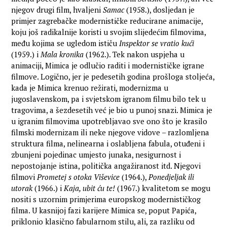
njegov drugi film, hvaljeni
Samac
(1958.), dosljedan je
primjer zagrebačke modernističke reducirane animacije,
koju još radikalnije koristi u svojim slijedećim filmovima,
među kojima se ugledom ističu
Inspektor se vratio kući
(1959.) i
Mala kronika
(1962.). Tek nakon uspjeha u
animaciji, Mimica je odlučio raditi i modernističke igrane
filmove. Logično, jer je pedesetih godina prošloga stoljeća,
kada je Mimica krenuo režirati, modernizma u
jugoslavenskom, pa i svjetskom igranom filmu bilo tek u
tragovima, a šezdesetih već je bio u punoj snazi. Mimica je
u igranim filmovima upotrebljavao sve ono što je krasilo
filmski modernizam ili neke njegove vidove – razlomljena
struktura filma, nelinearna i oslabljena fabula, otuđeni i
zbunjeni pojedinac umjesto junaka, nesigurnost i
nepostojanje istina, politička angažiranost itd. Njegovi
filmovi
Prometej s otoka Viševice
(1964.),
Ponedjeljak ili
utorak
(1966.) i
Kaja, ubit ću te!
(1967.) kvalitetom se mogu
nositi s uzornim primjerima europskog modernističkog
filma. U kasnijoj fazi karijere Mimica se, poput Papića,
priklonio klasično fabularnom stilu, ali, za razliku od