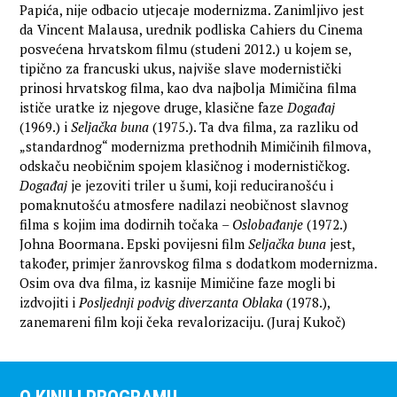
Papića, nije odbacio utjecaje modernizma. Zanimljivo jest
da Vincent Malausa, urednik podliska Cahiers du Cinema
posvećena hrvatskom filmu (studeni 2012.) u kojem se,
tipično za francuski ukus, najviše slave modernistički
prinosi hrvatskog filma, kao dva najbolja Mimičina filma
ističe uratke iz njegove druge, klasične faze
Događaj
(1969.) i
Seljačka buna
(1975.). Ta dva filma, za razliku od
„standardnog“ modernizma prethodnih Mimičinih filmova,
odskaču neobičnim spojem klasičnog i modernističkog.
Događaj
je jezoviti triler u šumi, koji reduciranošću i
pomaknutošću atmosfere nadilazi neobičnost slavnog
filma s kojim ima dodirnih točaka –
Oslobađanje
(1972.)
Johna Boormana. Epski povijesni film
Seljačka buna
jest,
također, primjer žanrovskog filma s dodatkom modernizma.
Osim ova dva filma, iz kasnije Mimičine faze mogli bi
izdvojiti i
Posljednji podvig diverzanta Oblaka
(1978.),
zanemareni film koji čeka revalorizaciju. (Juraj Kukoč)