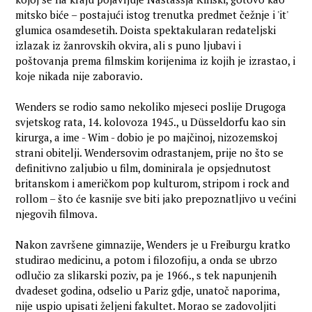
mitsko biće – postajući istog trenutka predmet čežnje i 'it'
glumica osamdesetih. Doista spektakularan redateljski
izlazak iz žanrovskih okvira, ali s puno ljubavi i
poštovanja prema filmskim korijenima iz kojih je izrastao, i
koje nikada nije zaboravio.
Wenders se rodio samo nekoliko mjeseci poslije Drugoga
svjetskog rata, 14. kolovoza 1945., u Düsseldorfu kao sin
kirurga, a ime - Wim - dobio je po majčinoj, nizozemskoj
strani obitelji. Wendersovim odrastanjem, prije no što se
definitivno zaljubio u film, dominirala je opsjednutost
britanskom i američkom pop kulturom, stripom i rock and
rollom – što će kasnije sve biti jako prepoznatljivo u većini
njegovih filmova.
Nakon završene gimnazije, Wenders je u Freiburgu kratko
studirao medicinu, a potom i filozofiju, a onda se ubrzo
odlučio za slikarski poziv, pa je 1966., s tek napunjenih
dvadeset godina, odselio u Pariz gdje, unatoč naporima,
nije uspio upisati željeni fakultet. Morao se zadovoljiti