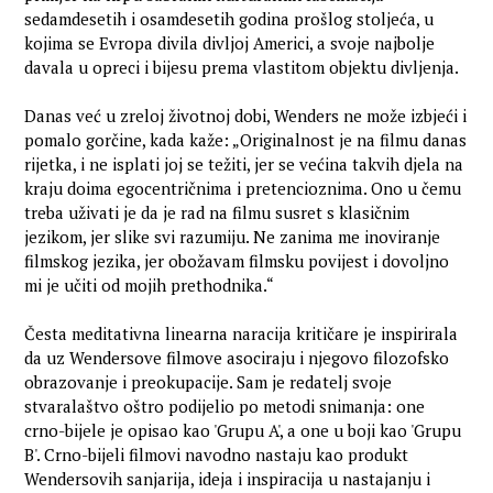
sedamdesetih i osamdesetih godina prošlog stoljeća, u
kojima se Evropa divila divljoj Americi, a svoje najbolje
davala u opreci i bijesu prema vlastitom objektu divljenja.
Danas već u zreloj životnoj dobi, Wenders ne može izbjeći i
pomalo gorčine, kada kaže: „Originalnost je na filmu danas
rijetka, i ne isplati joj se težiti, jer se većina takvih djela na
kraju doima egocentričnima i pretencioznima. Ono u čemu
treba uživati je da je rad na filmu susret s klasičnim
jezikom, jer slike svi razumiju. Ne zanima me inoviranje
filmskog jezika, jer obožavam filmsku povijest i dovoljno
mi je učiti od mojih prethodnika.“
Česta meditativna linearna naracija kritičare je inspirirala
da uz Wendersove filmove asociraju i njegovo filozofsko
obrazovanje i preokupacije. Sam je redatelj svoje
stvaralaštvo oštro podijelio po metodi snimanja: one
crno-bijele je opisao kao 'Grupu A', a one u boji kao 'Grupu
B'. Crno-bijeli filmovi navodno nastaju kao produkt
Wendersovih sanjarija, ideja i inspiracija u nastajanju i