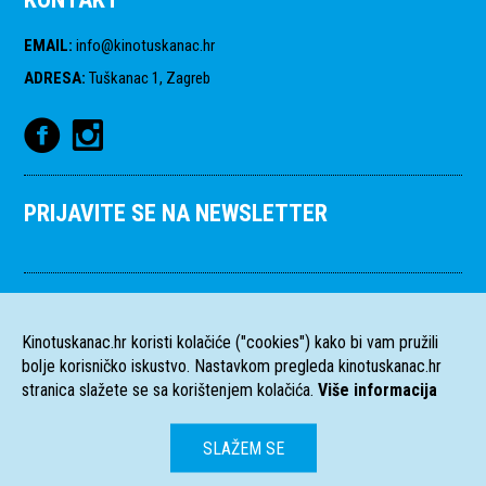
EMAIL
:
info@kinotuskanac.hr
ADRESA
:
Tuškanac 1, Zagreb
PRIJAVITE SE NA NEWSLETTER
Kinotuskanac.hr koristi kolačiće ("cookies") kako bi vam pružili
bolje korisničko iskustvo. Nastavkom pregleda kinotuskanac.hr
stranica slažete se sa korištenjem kolačića.
Više informacija
SLAŽEM SE
HR
EN
Sva prava pridržana
2004-2026 Filmski programi. c/o HFS, Tuškanac 1,