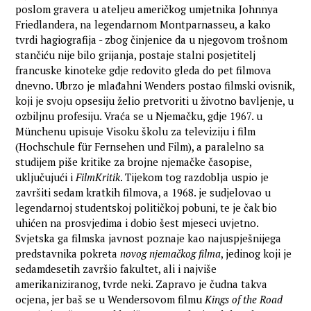
poslom gravera u ateljeu američkog umjetnika Johnnya
Friedlandera, na legendarnom Montparnasseu, a kako
tvrdi hagiografija - zbog činjenice da u njegovom trošnom
stančiću nije bilo grijanja, postaje stalni posjetitelj
francuske kinoteke gdje redovito gleda do pet filmova
dnevno. Ubrzo je mlađahni Wenders postao filmski ovisnik,
koji je svoju opsesiju želio pretvoriti u životno bavljenje, u
ozbiljnu profesiju. Vraća se u Njemačku, gdje 1967. u
Münchenu upisuje Visoku školu za televiziju i film
(Hochschule für Fernsehen und Film), a paralelno sa
studijem piše kritike za brojne njemačke časopise,
uključujući i
FilmKritik
. Tijekom tog razdoblja uspio je
završiti sedam kratkih filmova, a 1968. je sudjelovao u
legendarnoj studentskoj političkoj pobuni, te je čak bio
uhićen na prosvjedima i dobio šest mjeseci uvjetno.
Svjetska ga filmska javnost poznaje kao najuspješnijega
predstavnika pokreta
novog njemačkog filma
, jedinog koji je
sedamdesetih završio fakultet, ali i najviše
amerikaniziranog, tvrde neki. Zapravo je čudna takva
ocjena, jer baš se u Wendersovom filmu
Kings of the Road