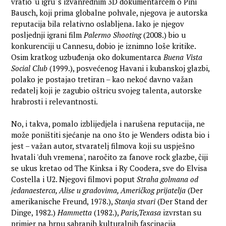
vratio 'u igru' s izvanrednim 3D dokumentarcem o Pini
Bausch, koji prima globalne pohvale, njegova je autorska
reputacija bila relativno oslabljena. Iako je njegov
posljednji igrani film
Palermo Shooting
(2008.) bio u
konkurenciji u Cannesu, dobio je iznimno loše kritike.
Osim kratkog uzbuđenja oko dokumentarca
Buena Vista
Social Club
(1999.), posvećenog Havani i kubanskoj glazbi,
polako je postajao tretiran – kao nekoć davno važan
redatelj koji je zagubio oštricu svojeg talenta, autorske
hrabrosti i relevantnosti.
No, i takva, pomalo izblijedjela i narušena reputacija, ne
može poništiti sjećanje na ono što je Wenders odista bio i
jest – važan autor, stvaratelj filmova koji su uspješno
hvatali 'duh vremena', naročito za fanove rock glazbe, čiji
se ukus kretao od The Kinksa i Ry Coodera, sve do Elvisa
Costella i U2. Njegovi filmovi poput
Straha golmana od
jedanaesterca, Alise u gradovima, Američkog prijatelja
(Der
amerikanische Freund, 1978.),
Stanja stvari
(Der Stand der
Dinge, 1982.)
Hammetta
(1982.),
Paris,Texasa
izvrstan su
primjer na hrpu sabranih kulturalnih fascinacija