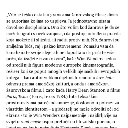
„Vrlo je teško ostati u granicama žanrovskog filma; divim
se autorima kojima to uspijeva. Ja jednostavno nisam
dovoljno discipliniran. Ono što volim kod žanrova je da se
možete igrati s očekivanjima, i da postoje određena pravila
koja možete ili slijediti, ili raditi protiv njih. No, žanrovi su
smiješna 'bića', raj i pakao istovremeno. Pomažu vam da
kanalizirate svoje ideje, ali ne dopuštaju da pričate više
priča, da izađete izvan okvira“, kaže Wim Wenders, jedna
od središnjih figura moderne europske kinematografije,
režiser koji se poput mnogih velikih njemačkih i evropskih
kolega – kao autor velikim dijelom formirao u
love-hate
odnosu prema američkoj kulturi, a onda i američkom
žanrovskom filmu. I zato kada Harry Dean Stanton u filmu
Pariz, Texas
( Paris, Texas 1984.) luta teksaškim
prostranstvima pateći od amnezije, doslovno u potrazi za
vlastitim identitetom – a gledatelj ne može odvojiti oči od
ekrana - to je Wim Wenders najpametnije i najdirljivije na
svijetu
road movie
uspio pretočiti u filozofsku poemu, u
kojoj se na kraju pojavljuje Nastassja Kinski, gotovo kao