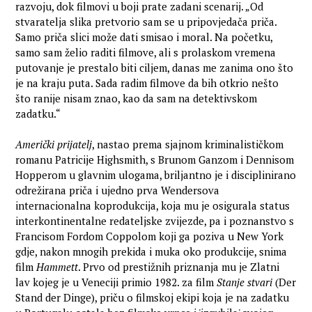
razvoju, dok filmovi u boji prate zadani scenarij. „Od
stvaratelja slika pretvorio sam se u pripovjedača priča.
Samo priča slici može dati smisao i moral. Na početku,
samo sam želio raditi filmove, ali s prolaskom vremena
putovanje je prestalo biti ciljem, danas me zanima ono što
je na kraju puta. Sada radim filmove da bih otkrio nešto
što ranije nisam znao, kao da sam na detektivskom
zadatku.“
Američki prijatelj
, nastao prema sjajnom kriminalističkom
romanu Patricije Highsmith, s Brunom Ganzom i Dennisom
Hopperom u glavnim ulogama, briljantno je i disciplinirano
odrežirana priča i ujedno prva Wendersova
internacionalna koprodukcija, koja mu je osigurala status
interkontinentalne redateljske zvijezde, pa i poznanstvo s
Francisom Fordom Coppolom koji ga poziva u New York
gdje, nakon mnogih prekida i muka oko produkcije, snima
film
Hammett
. Prvo od prestižnih priznanja mu je Zlatni
lav kojeg je u Veneciji primio 1982. za film
Stanje stvari
(Der
Stand der Dinge), priču o filmskoj ekipi koja je na zadatku