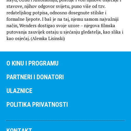
stavove, njihov odgovor svijetu, puno više od tzv.
redateljskog potpisa, odnosno dosegnute stilske i
formalne ljepote. I baš je na taj, njemu samom najvažniji
način, Wenders dostigao svoje uzore – njegova filmska
putovanja zauvijek ostaju u sjećanju gledatelja, kao slika i
kao osjećaj. (Alemka Lisinski)
O KINU I PROGRAMU
PARTNERI I DONATORI
ULAZNICE
POLITIKA PRIVATNOSTI
KONTAKT