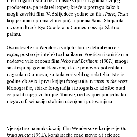
u Portugalu ostala bez filmske vrpce i 'izgubila' svojeg
producenta, pa redatelj (opet) kreće u potragu kako bi
mogli završiti film. Već slijedeće godine za film
Pariz, Texas
koji je snimio prema zbirci priča i poema Sama Sheparda,
uz soundtrack Rya Coodera, u Cannesu osvaja Zlatnu
palmu.
Osamdesete su Wendersa voljele, bio je definitivno
en
vogue
, postao je intelektualna ikona. Poetičan i oniričan, a
nadasve vrlo osoban film
Nebo nad Berlinom
(1987.) mnogi
smatraju njegovim klasikom, što je ponovno potvrdila i
nagrada u Cannesu, za tada već velikog redatelja. Iste je
godine objavio i prvu knjigu fotografija
Written in the West
.
Monografije, zbirke fotografija i fotografske izložbe otad
će pratiti njegove brojne filmove, ocrtavajući podjednako i
njegovu fascinaciju stalnim učenjem i putovanjima.
Vjerojatno najambiciozniji film Wendersove karijere je
Do
kraja svijeta
(1991.), kombinacija road movieja i science