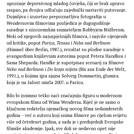
upoznaje depresivnog mladog čovjeka, čiji se brak upravo
raspao, pa dvojica odlučuju zajednički nastaviti putovanje.
Dojmljiva i izuzetno prepoznatljiva fotografija u
Wendersovim filmovima posljedica je dugogodišnje
suradnje s nizozemskim snimateljem Robbyjem Müllerom.
Neki od njegovih najuspješnijih filmova, i najviše cijenjenih
od kritike, poput
Pariza, Texasa
i
Neba nad Berlinom
(Himmel über Berlin, 1987.), rezultat su plodne suradnje s
avangardnim književnim autorima poput Petera Handkea i
Sama Sheparda. Handke je supotpisao scenarij za filmove
Nebo nad Berlinom
i
Do kraja svijeta
(Bis ans Ende der Welt,
1991.), u kojima igra sjajna Solveig Dommartin, glumica
koja je na žalost umrla 2007. u Parizu.
Bilo bi iznimno teško naći značajniju figuru u modernom
evropskom filmu od Wima Wendersa. Riječ je ne samo o
ključnom redatelju njemačkog novog filma sedamdesetih
godina – već o autoru koji snima filmove po cijelom svijetu
više od četrdeset godina, a sada je i predsjednik Evropske
filmske akademije. Ipak, sve dok se nedavno opet nije