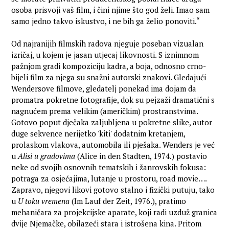
osoba prisvoji vaš film, i čini njime što god želi. Imao sam
samo jedno takvo iskustvo, i ne bih ga želio ponoviti.“
Od najranijih filmskih radova njeguje poseban vizualan
izričaj, u kojem je jasan utjecaj likovnosti. S iznimnom
pažnjom gradi kompoziciju kadra, a boja, odnosno crno-
bijeli film za njega su snažni autorski znakovi. Gledajući
Wendersove filmove, gledatelj ponekad ima dojam da
promatra pokretne fotografije, dok su pejzaži dramatični s
nagnućem prema velikim (američkim) prostranstvima.
Gotovo poput dječaka zaljubljena u pokretne slike, autor
duge sekvence nerijetko 'kiti' dodatnim kretanjem,
prolaskom vlakova, automobila ili pješaka. Wenders je već
u
Alisi u gradovima
(Alice in den Stadten, 1974.) postavio
neke od svojih osnovnih tematskih i žanrovskih fokusa:
potraga za osjećajima, lutanje u prostoru, road movie….
Zapravo, njegovi likovi gotovo stalno i fizički putuju, tako
u
U toku vremena
(Im Lauf der Zeit, 1976.), pratimo
mehaničara za projekcijske aparate, koji radi uzduž granica
dvije Njemačke, obilazeći stara i istrošena kina. Pritom