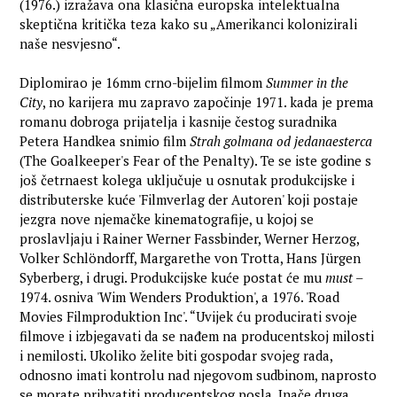
(1976.) izražava ona klasična europska intelektualna
skeptična kritička teza kako su „Amerikanci kolonizirali
naše nesvjesno“.
Diplomirao je 16mm crno-bijelim filmom
Summer in the
City
, no karijera mu zapravo započinje 1971. kada je prema
romanu dobroga prijatelja i kasnije čestog suradnika
Petera Handkea snimio film
Strah golmana od jedanaesterca
(The Goalkeeper's Fear of the Penalty). Te se iste godine s
još četrnaest kolega uključuje u osnutak produkcijske i
distributerske kuće 'Filmverlag der Autoren' koji postaje
jezgra nove njemačke kinematografije, u kojoj se
proslavljaju i Rainer Werner Fassbinder, Werner Herzog,
Volker Schlöndorff, Margarethe von Trotta, Hans Jürgen
Syberberg, i drugi. Produkcijske kuće postat će mu
must
–
1974. osniva 'Wim Wenders Produktion', a 1976. 'Road
Movies Filmproduktion Inc'. “Uvijek ću producirati svoje
filmove i izbjegavati da se nađem na producentskoj milosti
i nemilosti. Ukoliko želite biti gospodar svojeg rada,
odnosno imati kontrolu nad njegovom sudbinom, naprosto
se morate prihvatiti producentskog posla. Inače druga