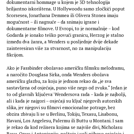
dokumentarni hommage u kojem je 3D tehnologija
briljantno iskorištena. U Hollywoodu samo zločkići poput
Scorsesea, Jonathana Demmea ili Olivera Stonea imaju
mogućnost – ili nagnuće – da snimaju igrane i
dokumentarne filmove. U Evropi, to je normalnije – kod
Godarda je ionako teško povući granicu, Herzog je stalno
između dva žanra, a Wenders u posljednje dvije dekade
zainteresiran više za stvarnost, no za manipulaciju
fikcijom.
Ako je Fassbinder obožavao američku filmsku melodramu,
a naročito Douglasa Sirka, onda Wenders obožava
američku glazbu, za koju je jednom rekao da „je sva
sastavljena od osjećaja, puno više nego od zvuka.“ Jedan je
to od glavnih 'ključeva' Wendersova rada – kada je najbolji,
ali i kada je najgori – osjećaji su ključ njegovih autorskih
slika, jer njegovi su filmovi emocionalne potrage, bez
obzira zbivaju li se u Berlinu, Tokiju, Texasu, Lisabonu,
Havani, Los Angelesu, Palermu ili Buttu u Montani. I sam
je rekao da kod režisera kojima se najviše divi, Nicholasu
Rayu, Ozuu i Antonioniju, poštuje i voli njihove osjećaje i