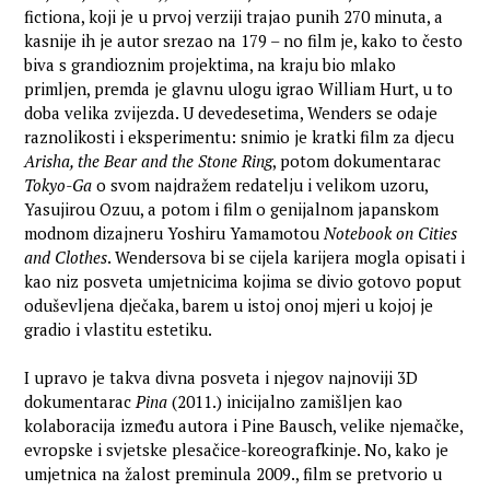
fictiona, koji je u prvoj verziji trajao punih 270 minuta, a
kasnije ih je autor srezao na 179 – no film je, kako to često
biva s grandioznim projektima, na kraju bio mlako
primljen, premda je glavnu ulogu igrao William Hurt, u to
doba velika zvijezda. U devedesetima, Wenders se odaje
raznolikosti i eksperimentu: snimio je kratki film za djecu
Arisha, the Bear and the Stone Ring
, potom dokumentarac
Tokyo-Ga
o svom najdražem redatelju i velikom uzoru,
Yasujirou Ozuu, a potom i film o genijalnom japanskom
modnom dizajneru Yoshiru Yamamotou
Notebook on Cities
and Clothes
. Wendersova bi se cijela karijera mogla opisati i
kao niz posveta umjetnicima kojima se divio gotovo poput
oduševljena dječaka, barem u istoj onoj mjeri u kojoj je
gradio i vlastitu estetiku.
I upravo je takva divna posveta i njegov najnoviji 3D
dokumentarac
Pina
(2011.) inicijalno zamišljen kao
kolaboracija između autora i Pine Bausch, velike njemačke,
evropske i svjetske plesačice-koreografkinje. No, kako je
umjetnica na žalost preminula 2009., film se pretvorio u