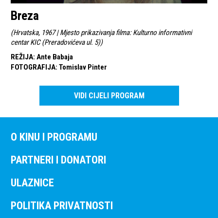
Breza
(
Hrvatska, 1967 | Mjesto prikazivanja filma: Kulturno informativni
centar KIC (Preradovićeva ul. 5)
)
REŽIJA
:
Ante Babaja
FOTOGRAFIJA
:
Tomislav Pinter
VIDI CIJELI PROGRAM
O KINU I PROGRAMU
PARTNERI I DONATORI
ULAZNICE
POLITIKA PRIVATNOSTI