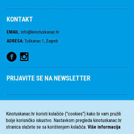
KONTAKT
EMAIL
:
info@kinotuskanac.hr
ADRESA
:
Tuškanac 1, Zagreb
PRIJAVITE SE NA NEWSLETTER
Kinotuskanac.hr koristi kolačiće ("cookies") kako bi vam pružili
bolje korisničko iskustvo. Nastavkom pregleda kinotuskanac.hr
stranica slažete se sa korištenjem kolačića.
Više informacija