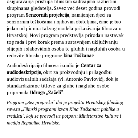
osiguravanja pristupa filmskim sadržajima različitim
skupinama gledatelja. Savez već deset godina provodi
program
Senzornih projekcija
, namijenjen djeci sa
senzornim teškoćama i njihovim obiteljima, čime je bio
jedan od pionira takvog modela prikazivanja filmova u
Hrvatskoj. Novi program predstavlja prirodan nastavak
tog rada i prvi korak prema sustavnijem uključivanju
slijepih i slabovidnih osoba te gluhih i nagluhih osoba u
redovite filmske programe
kina Tuškanac
.
Audiodeskripciju filmova izradio je
Centar za
audiodeskripcije
, obrt za proizvodnju i prilagodbu
audiovizualnih sadržaja (vl. Antonio Pavlović), dok je
standardizirane titlove za gluhe i nagluhe osobe
pripremila
Udruga „Zaželi“
.
Program „Bez prepreka“ dio je projekta Hrvatskog filmskog
saveza „Filmski programi izvan Kina Tuškanac: publike u
središtu“, koji se provodi uz potporu Ministarstvo kulture i
medija Republike Hrvatske.