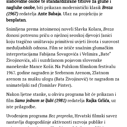
slabovidne osobe te standardizirane titlove za gluhe i
nagluhe osobe
, biti prikazan modernistički klasik
Breza
(1967)
redatelja
Ante Babaja
. Ulaz na projekciju je
besplatan
.
Snimljena prema istoimenoj noveli Slavka Kolara,
Breza
donosi potresnu priču o nježnoj seoskoj djevojci Janici
koju tragično uništavaju primitivni uvjeti života i surovost
međuljudskih odnosa. Film se ističe snažnim glumačkim
interpretacijama Fabijana Šovagovića i Velimira „Bate“
Živojinovića, ali i suzdržanom pojavom slovenske
manekenke Mance Košir. Na Pulskom filmskom festivalu
1967. godine nagrađen je Srebrnom Arenom, Zlatnom
arenom za mušku ulogu (Bata Živojinović) te nagradom za
snimateljski rad (Tomislav Pinter).
Nakon ljetne stanke, u okviru programa bit će prikazan i
film
Samo jednom se ljubi (1981)
redatelja
Rajka Grlića
, uz
iste prilagodbe.
Uvođenjem programa
Bez prepreka
, Hrvatski filmski savez
nastavlja dugogodišnje aktivnosti razvoja publike i