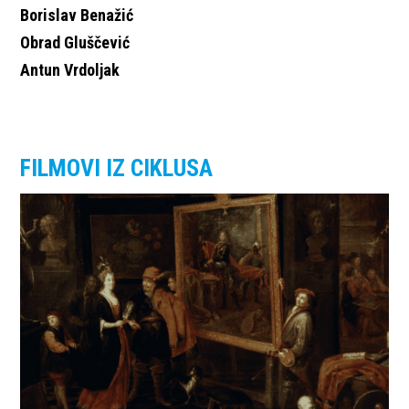
Borislav Benažić
Obrad Gluščević
Antun Vrdoljak
FILMOVI IZ CIKLUSA