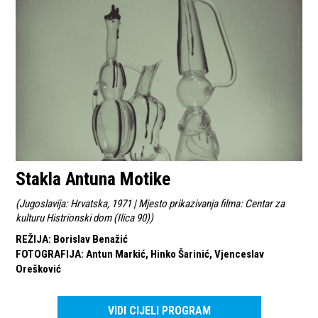
Stakla Antuna Motike
(
Jugoslavija: Hrvatska, 1971 | Mjesto prikazivanja filma: Centar za
kulturu Histrionski dom (Ilica 90)
)
REŽIJA
:
Borislav Benažić
FOTOGRAFIJA
:
Antun Markić, Hinko Šarinić, Vjenceslav
Orešković
VIDI CIJELI PROGRAM