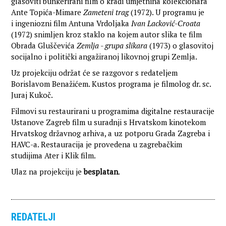
glasoviti bunkerirani film o krađi umjetnina kolekcionara
Ante Topića-Mimare
Zameteni trag
(1972). U programu je
i ingeniozni film Antuna Vrdoljaka
Ivan Lacković-Croata
(1972) snimljen kroz staklo na kojem autor slika te film
Obrada Gluščevića
Zemlja - grupa slikara
(1973) o glasovitoj
socijalno i politički angažiranoj likovnoj grupi Zemlja.
Uz projekciju održat će se razgovor s redateljem
Borislavom Benažićem. Kustos programa je filmolog dr. sc.
Juraj Kukoč.
Filmovi su restaurirani u programima digitalne restauracije
Ustanove Zagreb film u suradnji s Hrvatskom kinotekom
Hrvatskog državnog arhiva, a uz potporu Grada Zagreba i
HAVC-a. Restauracija je provedena u zagrebačkim
studijima Ater i Klik film.
Ulaz na projekciju je
besplatan
.
REDATELJI