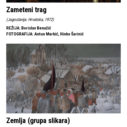
Zameteni trag
(
Jugoslavija: Hrvatska, 1972
)
REŽIJA
:
Borislav Benažić
FOTOGRAFIJA
:
Antun Markić, Hinko Šarinić
Zemlja (grupa slikara)