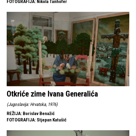
FOTOGRAFIJA
:
Nikola Tanhofer
Otkriće zime Ivana Generalića
(
Jugoslavija: Hrvatska, 1976
)
REŽIJA
:
Borislav Benažić
FOTOGRAFIJA
:
Stjepan Katušić