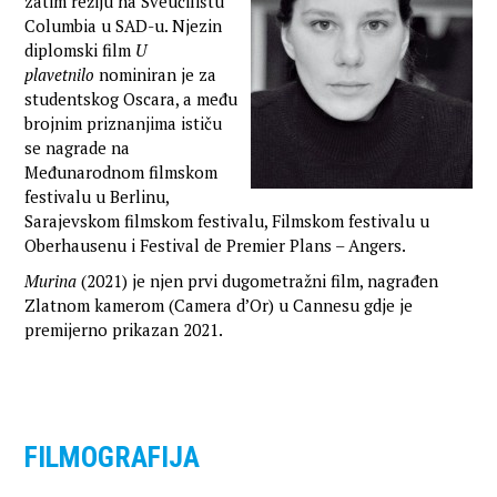
zatim režiju na Sveučilištu
Columbia u SAD-u. Njezin
diplomski film
U
plavetnilo
nominiran je za
studentskog Oscara, a među
brojnim priznanjima ističu
se nagrade na
Međunarodnom filmskom
festivalu u Berlinu,
Sarajevskom filmskom festivalu, Filmskom festivalu u
Oberhausenu i Festival de Premier Plans – Angers.
Murina
(2021) je njen prvi dugometražni film, nagrađen
Zlatnom kamerom (Camera d’Or) u Cannesu gdje je
premijerno prikazan 2021.
FILMOGRAFIJA