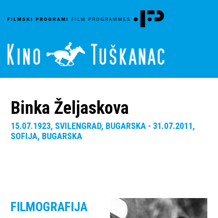
Binka Željaskova
15.07.1923, SVILENGRAD, BUGARSKA - 31.07.2011,
SOFIJA, BUGARSKA
FILMOGRAFIJA