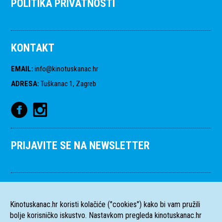
POLITIKA PRIVATNOSTI
KONTAKT
EMAIL
:
info@kinotuskanac.hr
ADRESA
:
Tuškanac 1, Zagreb
PRIJAVITE SE NA NEWSLETTER
Kinotuskanac.hr koristi kolačiće ("cookies") kako bi vam pružili
bolje korisničko iskustvo. Nastavkom pregleda kinotuskanac.hr