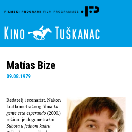
Matías Bize
09.08.1979
Redatelj i scenarist. Nakon
kratkometražnog filma
La
gente esta esperando
(2000.)
režirao je dugometražni
Subota u jednom kadru