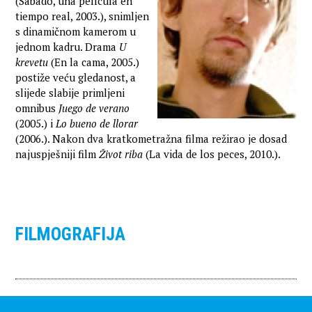
(Sábado, una película en
tiempo real, 2003.), snimljen
s dinamičnom kamerom u
jednom kadru. Drama
U
krevetu
(En la cama, 2005.)
postiže veću gledanost, a
slijede slabije primljeni
omnibus
Juego de verano
(2005.) i
Lo bueno de llorar
(2006.). Nakon dva kratkometražna filma režirao je dosad
najuspješniji film
Život riba
(La vida de los peces, 2010.).
FILMOGRAFIJA