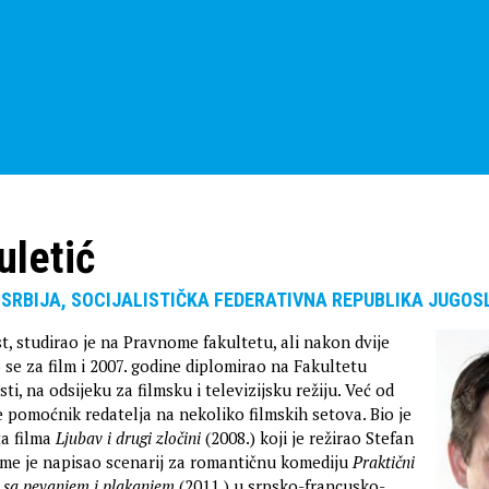
uletić
 SRBIJA, SOCIJALISTIČKA FEDERATIVNA REPUBLIKA JUGOS
st, studirao je na Pravnome fakultetu, ali nakon dvije
 se za film i 2007. godine diplomirao na Fakultetu
i, na odsijeku za filmsku i televizijsku režiju. Već od
e pomoćnik redatelja na nekoliko filmskih setova. Bio je
ta filma
Ljubav i drugi zločini
(2008.) koji je režirao Stefan
njime je napisao scenarij za romantičnu komediju
Praktični
 sa pevanjem i plakanjem
(2011.) u srpsko-francusko-