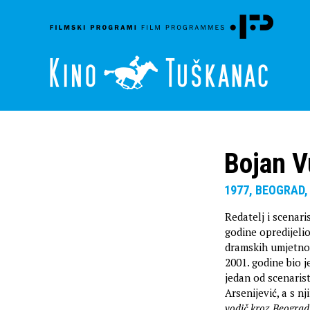
Bojan V
1977, BEOGRAD,
Redatelj i scenari
godine opredijelio
dramskih umjetnost
2001. godine bio j
jedan od scenaris
Arsenijević, a s 
vodič kroz Beograd