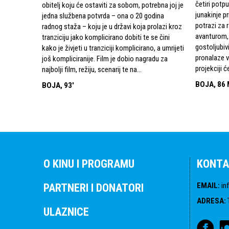
četiri potpu
obitelj koju će ostaviti za sobom, potrebna joj je
junakinje p
jedna službena potvrda – ona o 20 godina
potrazi za 
radnog staža – koju je u državi koja prolazi kroz
avanturom, 
tranziciju jako komplicirano dobiti te se čini
gostoljubi
kako je živjeti u tranziciji komplicirano, a umrijeti
pronalaze v
još kompliciranije. Film je dobio nagradu za
projekciji ć
najbolji film, režiju, scenarij te na...
BOJA, 86 
BOJA, 93'
O KINU I PROGRAMU
KONTA
EMAIL
:
in
PARTNERI I DONATORI
ADRESA
:
ULAZNICE