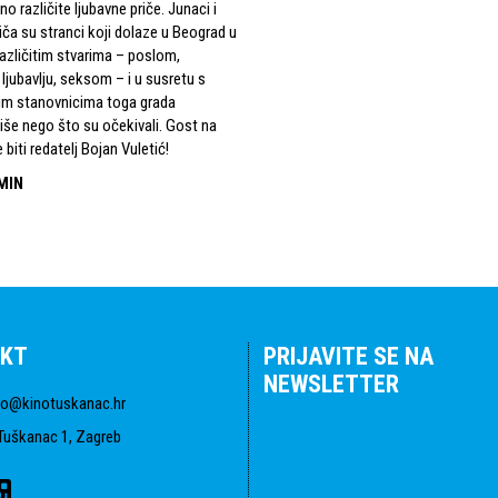
no različite ljubavne priče. Junaci i
riča su stranci koji dolaze u Beograd u
različitim stvarima – poslom,
ljubavlju, seksom – i u susretu s
vim stanovnicima toga grada
iše nego što su očekivali. Gost na
e biti redatelj Bojan Vuletić!
MIN
KT
PRIJAVITE SE NA
NEWSLETTER
fo@kinotuskanac.hr
Tuškanac 1, Zagreb