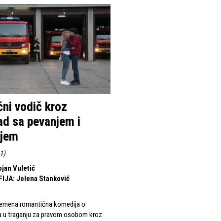
čni vodič kroz
d sa pevanjem i
njem
11
)
jan Vuletić
FIJA
:
Jelena Stanković
vremena romantična komedija o
a u traganju za pravom osobom kroz