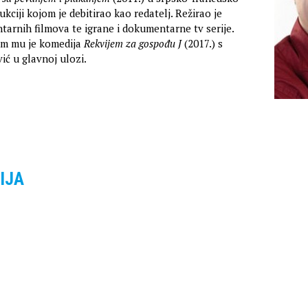
ciji kojom je debitirao kao redatelj. Režirao je
arnih filmova te igrane i dokumentarne tv serije.
ilm mu je komedija
Rekvijem za gospođu J
(2017.) s
ć u glavnoj ulozi.
IJA