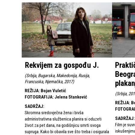
Rekvijem za gospođu J.
Prakti
Beogra
(
Srbija, Bugarska, Makedonija, Rusija,
plaka
Francuska, Njemačka, 2017
)
REŽIJA
:
Bojan Vuletić
(
Srbija, 20
FOTOGRAFIJA
:
Jelena Stanković
REŽIJA
:
Bo
SADRŽAJ
:
FOTOGRA
Skromna sredovječna žena i bivša
SADRŽAJ
:
administrativna službenica planira si oduzeti
Film je su
život za pet dana, na godišnjicu smrti svoga
iskušenjim
supruga. Kako bi obavila sve što treba i osigurala