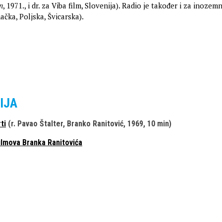
n
, 1971., i dr. za Viba film, Slovenija). Radio je također i za inozem
čka, Poljska, Švicarska).
IJA
ti
(r. Pavao Štalter, Branko Ranitović, 1969, 10 min)
ilmova Branka Ranitovića