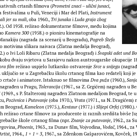
ukativnih crtanih filmova (
Prometni znaci – ulični junaci
,
 festivalima u Puli, Veneciji i Mar del Plati,
Instrument
ali jer su mali
, oba 1960.,
Tri junaka
i
Luda graja zbog
2.). Od 1958. režirao dokumentarne filmove, među kojima
nuo
Kamera 300
(1958.) o pioniru kinematografije na
anakiju (nagrada za scenarij u Beogradu),
Pogreb Štefa
o motivima slikara naivaca (Zlatna medalja Beograd),
.) o Ivi Loli Ribaru (Zlatna medalja Beograd) i
Švapski adet und Bo
ukobu dvaju svjetova u Sarajevu nakon austrougarske okupacije 1
ora film
režirao uspjelo lutkarsko ostvarenje
Srce u snijegu
(nagrađ
 uključio se u Zagrebačku školu crtanog filma kao redatelj koji je
o crtače i animatore. Istaknuo se filmovima
Dva puža
(1960.),
Sanj
 nagrađen u Pragu,
Tolerancija
(1967., sa Z. Grgićem) nagrađen u Be
i
(1969., s P. Štalterom) nagrađen Zlatnom medaljom Beograd, te u
ku,
Pozivnica
i
Putovanje
(oba 1970.),
Vrata
(1971., sa N. Dragićem)
om Beograd,
Kameleon
(1975.),
Kentaur
(1977.) i
Slijepi Orfej
(1980.).
h režirao crtane filmove za producente iz raznih središta bivše Ju
grebačke škole crtanog filma (npr.
Znanje za putovanje
, 1962., za S
cegovina,
Phoenix
, 1963., za Dunav film, Vojvodina,
Vodač
, 1964., za
Artist
, 1964.,
1 + 1 = 3
, 1967., sa Zdenkom Gašparovićem, Kovček, 196