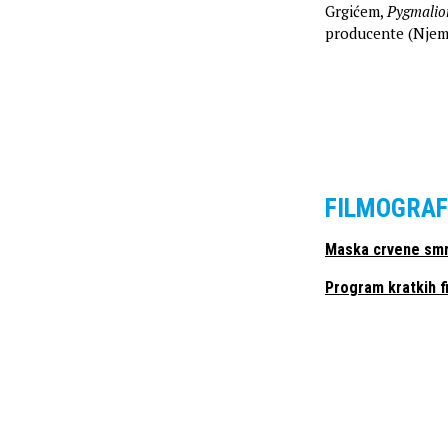
Grgićem,
Pygmalio
producente (Njema
FILMOGRAF
Maska crvene smr
Program kratkih f