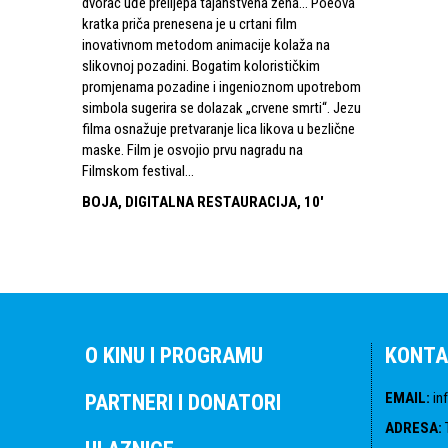
dvorac uđe prelijepa tajanstvena žena… Poeova
kratka priča prenesena je u crtani film
inovativnom metodom animacije kolaža na
slikovnoj pozadini. Bogatim kolorističkim
promjenama pozadine i ingenioznom upotrebom
simbola sugerira se dolazak „crvene smrti“. Jezu
filma osnažuje pretvaranje lica likova u bezlične
maske. Film je osvojio prvu nagradu na
Filmskom festival...
BOJA, DIGITALNA RESTAURACIJA, 10'
O KINU I PROGRAMU
KONTA
EMAIL
:
in
PARTNERI I DONATORI
ADRESA
: