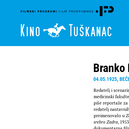
Branko 
04.05.1925, BEČ
Redatelj i scenari
medicinski fakulte
piše reportaže za
redatelj nastavni
preimenovalo u
Z
srebro Zadra
, 1953
dokumentarna film