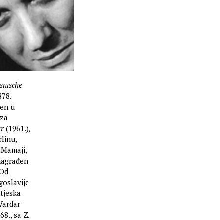
snische
878.
en u
 za
ar
(1961.),
rlinu,
 Mamaji,
 nagrađen
 Od
goslavije
utjeska
 Vardar
8., sa Z.