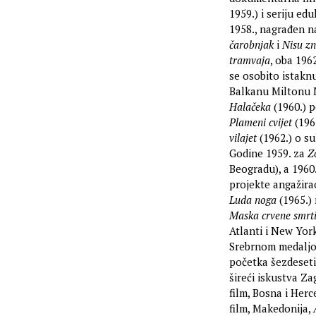
1959.) i seriju ed
1958., nagrađen na
čarobnjak
i
Nisu zn
tramvaja
, oba 196
se osobito istak
Balkanu Miltonu M
Halačeka
(1960.) p
Plameni cvijet
(1962
vilajet
(1962.) o s
Godine 1959. za
Z
Beogradu), a 1960.
projekte angažira
Luda noga
(1965.)
Maska crvene smrt
Atlanti i New Yor
Srebrnom medalj
početka šezdeseti
šireći iskustva Za
film, Bosna i Her
film, Makedonija,