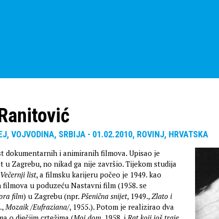
Ranitović
EJ, VOJVODINA, SRBIJA - 01.02.2010, ROVINJ, HRVATSKA
st dokumentarnih i animiranih filmova. Upisao je
t u Zagrebu, no nikad ga nije završio. Tijekom studija
Večernji list
, a filmsku karijeru počeo je 1949. kao
h filmova u poduzeću Nastavni film (1958. se
ora film
) u Zagrebu (npr.
Pšenična snijet
, 1949.,
Zlato i
.,
Mozaik /Eufraziana/
, 1955.). Potom je realizirao dva
a o dječjim crtežima (
Moj dom
, 1958. i
Rat koji još traje
,