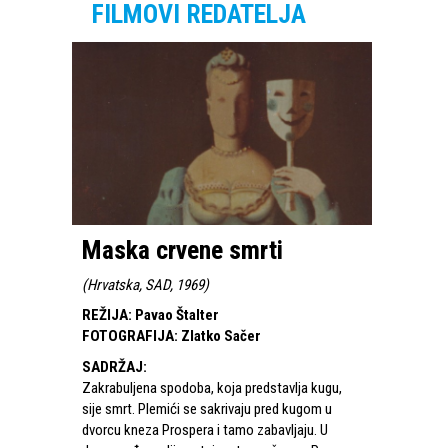
FILMOVI REDATELJA
Maska crvene smrti
(
Hrvatska, SAD, 1969
)
REŽIJA
:
Pavao Štalter
FOTOGRAFIJA
:
Zlatko Sačer
SADRŽAJ
:
Zakrabuljena spodoba, koja predstavlja kugu,
sije smrt. Plemići se sakrivaju pred kugom u
dvorcu kneza Prospera i tamo zabavljaju. U