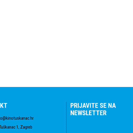
KT
PRIJAVITE SE NA
NEWSLETTER
fo@kinotuskanac.hr
Tuškanac 1, Zagreb