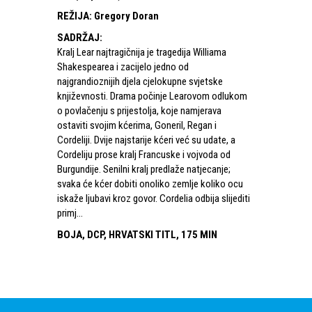
REŽIJA
:
Gregory Doran
SADRŽAJ
:
Kralj Lear najtragičnija je tragedija Williama
Shakespearea i zacijelo jedno od
najgrandioznijih djela cjelokupne svjetske
književnosti. Drama počinje Learovom odlukom
o povlačenju s prijestolja, koje namjerava
ostaviti svojim kćerima, Goneril, Regan i
Cordeliji. Dvije najstarije kćeri već su udate, a
Cordeliju prose kralj Francuske i vojvoda od
Burgundije. Senilni kralj predlaže natjecanje;
svaka će kćer dobiti onoliko zemlje koliko ocu
iskaže ljubavi kroz govor. Cordelia odbija slijediti
primj...
BOJA, DCP, HRVATSKI TITL, 175 MIN