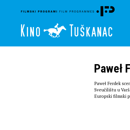
Paweł 
Paweł Ferdek scen
Sveučilištu u Var
Europski filmski 