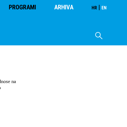
PROGRAMI
ARHIVA
|
HR
EN
dnose na
o