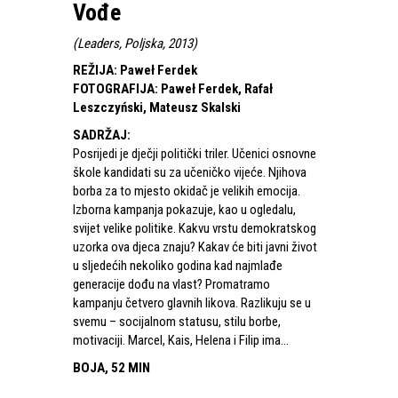
Vođe
(
Leaders, Poljska, 2013
)
REŽIJA
:
Paweł Ferdek
FOTOGRAFIJA
:
Paweł Ferdek, Rafał
Leszczyński, Mateusz Skalski
SADRŽAJ
:
Posrijedi je dječji politički triler. Učenici osnovne
škole kandidati su za učeničko vijeće. Njihova
borba za to mjesto okidač je velikih emocija.
Izborna kampanja pokazuje, kao u ogledalu,
svijet velike politike. Kakvu vrstu demokratskog
uzorka ova djeca znaju? Kakav će biti javni život
u sljedećih nekoliko godina kad najmlađe
generacije dođu na vlast? Promatramo
kampanju četvero glavnih likova. Razlikuju se u
svemu – socijalnom statusu, stilu borbe,
motivaciji. Marcel, Kais, Helena i Filip ima...
BOJA, 52 MIN