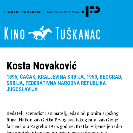
Kosta Novaković
1895, ČAČAK, KRALJEVINA SRBIJA, 1953, BEOGRAD,
SRBIJA, FEDERATIVNA NARODNA REPUBLIKA
JUGOSLAVIJA
Redatelj, scenarist i snimatelj, jedan od pionira srpskog
filma. Nakon završetka Prvog svjetskog rata, završio je
farmaciju u Zagrebu 1923. godine. Kratko vrijeme je radio
kao apotekar i potom otvorio vlastitu drogeriju u