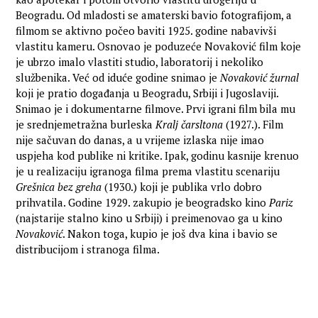
Beogradu. Od mladosti se amaterski bavio fotografijom, a
filmom se aktivno počeo baviti 1925. godine nabavivši
vlastitu kameru. Osnovao je poduzeće Novaković film koje
je ubrzo imalo vlastiti studio, laboratorij i nekoliko
službenika. Već od iduće godine snimao je
Novaković žurnal
koji je pratio događanja u Beogradu, Srbiji i Jugoslaviji.
Snimao je i dokumentarne filmove. Prvi igrani film bila mu
je srednjemetražna burleska
Kralj čarsltona
(1927.). Film
nije sačuvan do danas, a u vrijeme izlaska nije imao
uspjeha kod publike ni kritike. Ipak, godinu kasnije krenuo
je u realizaciju igranoga filma prema vlastitu scenariju
Grešnica bez greha
(1930.) koji je publika vrlo dobro
prihvatila. Godine 1929. zakupio je beogradsko kino
Pariz
(najstarije stalno kino u Srbiji) i preimenovao ga u kino
Novaković
. Nakon toga, kupio je još dva kina i bavio se
distribucijom i stranoga filma.