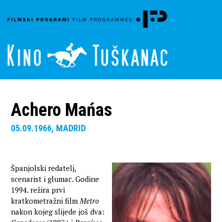
Achero Mańas
05.09.1966, MADRID
Španjolski redatelj,
scenarist i glumac. Godine
1994. režira prvi
kratkometražni film
Metro
nakon kojeg slijede još dva: