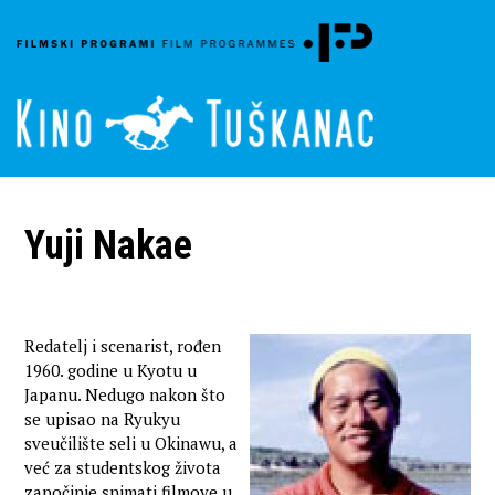
Yuji Nakae
Redatelj i scenarist, rođen
1960. godine u Kyotu u
Japanu. Nedugo nakon što
se upisao na Ryukyu
sveučilište seli u Okinawu, a
već za studentskog života
započinje snimati filmove u