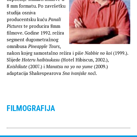
8 mm formatu. Po završetku
studija osniva
producentsku kuću
Panali
Pictures
te producira 8mm
filmove. Godine 1992. režira
segment dugometražnog
omnibusa
Pineapple Tours
,
nakon kojeg samostalno režira i piše
Nabbie no koi
(1999.).
Slijede
Hoteru haibisukasu
(Hotel Hibiscus, 2002.),
Koishikute
(2007.) i
Manatsu no yo no yume
(2009.)
adaptacija Shakespearova
Sna ivanjske noći
.
FILMOGRAFIJA