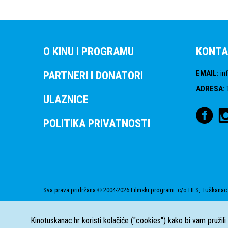
O KINU I PROGRAMU
KONTA
EMAIL
:
in
PARTNERI I DONATORI
ADRESA
:
ULAZNICE
POLITIKA PRIVATNOSTI
Sva prava pridržana
2004-2026 Filmski programi. c/o HFS, Tuškanac 
©
Kinotuskanac.hr koristi kolačiće ("cookies") kako bi vam pružil