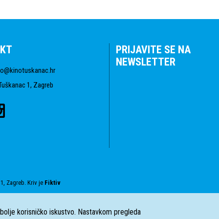
KT
PRIJAVITE SE NA
NEWSLETTER
fo@kinotuskanac.hr
Tuškanac 1, Zagreb
1, Zagreb. Kriv je
Fiktiv
i bolje korisničko iskustvo. Nastavkom pregleda