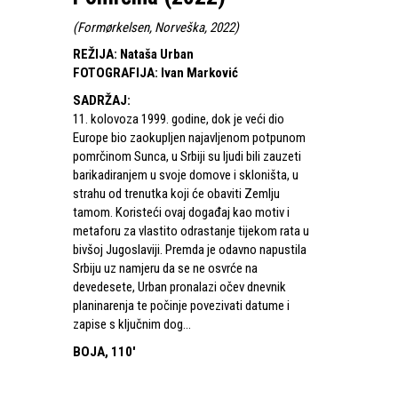
(
Formørkelsen, Norveška, 2022
)
REŽIJA
:
Nataša Urban
FOTOGRAFIJA
:
Ivan Marković
SADRŽAJ
:
11. kolovoza 1999. godine, dok je veći dio
Europe bio zaokupljen najavljenom potpunom
pomrčinom Sunca, u Srbiji su ljudi bili zauzeti
barikadiranjem u svoje domove i skloništa, u
strahu od trenutka koji će obaviti Zemlju
tamom. Koristeći ovaj događaj kao motiv i
metaforu za vlastito odrastanje tijekom rata u
bivšoj Jugoslaviji. Premda je odavno napustila
Srbiju uz namjeru da se ne osvrće na
devedesete, Urban pronalazi očev dnevnik
planinarenja te počinje povezivati datume i
zapise s ključnim dog...
BOJA, 110'