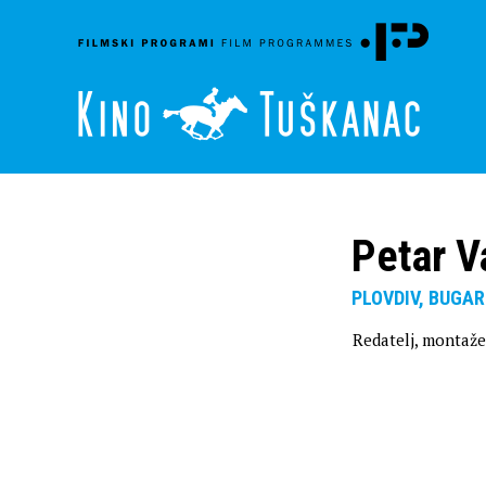
Petar V
PLOVDIV, BUGAR
Redatelj, montažer