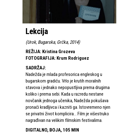
Lekcija
(
Urok, Bugarska, Grčka, 2014
)
REŽIJA
:
Kristina Grozeva
FOTOGRAFIJA
:
Krum Rodriguez
SADRŽAJ
:
Nadežda je mlada profesorica engleskog u
bugarskom gradiću. Vrlo je krutih moralnih
stavova i jednako nepopustljiva prema drugima
koliko i prema sebi. Kada u razredu nestane
novčanik jednoga učenika, Nadežda pokušava
pronaći kradljivca i kazniti ga. Istovremeno njen
se privatni život komplicira… Film je višestruko
nagrađivan na velikim filmskim festivalima.
DIGITALNO, BOJA, 105 MIN