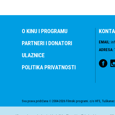
O KINU I PROGRAMU
KONTA
EMAIL
:
in
PARTNERI I DONATORI
ADRESA
:
ULAZNICE
POLITIKA PRIVATNOSTI
Sva prava pridržana
2004-2026 Filmski programi. c/o HFS, Tuškanac 
©