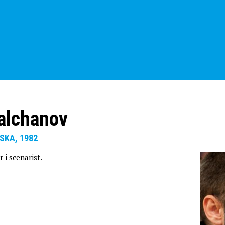
alchanov
SKA, 1982
 i scenarist.