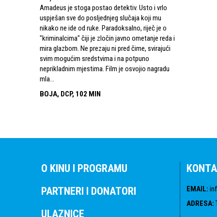
Amadeus je stoga postao detektiv. Usto i vrlo
uspješan sve do posljednjeg slučaja koji mu
nikako ne ide od ruke. Paradoksalno, riječ je o
"kriminalcima" čiji je zločin javno ometanje reda i
mira glazbom. Ne prezaju ni pred čime, svirajući
svim mogućim sredstvima i na potpuno
neprikladnim mjestima. Film je osvojio nagradu
mla...
BOJA, DCP, 102 MIN
O KINU I PROGRAMU
KONTA
EMAIL
:
in
PARTNERI I DONATORI
ADRESA
:
ULAZNICE