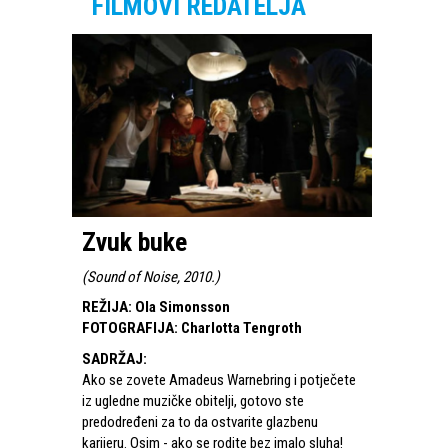
FILMOVI REDATELJA
Zvuk buke
(
Sound of Noise, 2010.
)
REŽIJA
:
Ola Simonsson
FOTOGRAFIJA
:
Charlotta Tengroth
SADRŽAJ
:
Ako se zovete Amadeus Warnebring i potječete
iz ugledne muzičke obitelji, gotovo ste
predodređeni za to da ostvarite glazbenu
karijeru. Osim - ako se rodite bez imalo sluha!