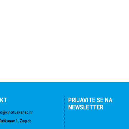
KT
PRIJAVITE SE NA
NEWSLETTER
fo@kinotuskanac.hr
Tuškanac 1, Zagreb