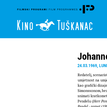
Johanne
24.03.1969, LU
Redatelj, scenaris
umjetnost na umje
kao grafički dizaj
Simonssonom, bez
snimati kratkome
Pendelu (
Herr Pend
Pendel - regnet
(199