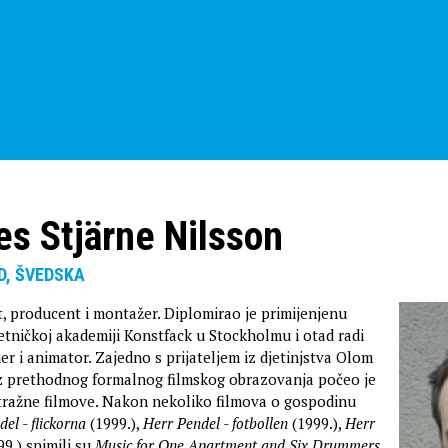
s Stjärne Nilsson
ND, ŠVEDSKA
t, producent i montažer. Diplomirao je primijenjenu
tničkoj akademiji Konstfack u Stockholmu i otad radi
ner i animator. Zajedno s prijateljem iz djetinjstva Olom
 prethodnog formalnog filmskog obrazovanja počeo je
tražne filmove. Nakon nekoliko filmova o gospodinu
el - flickorna
(1999.),
Herr Pendel - fotbollen
(1999.),
Herr
9.) snimili su
Music for One Apartment and Six Drummers