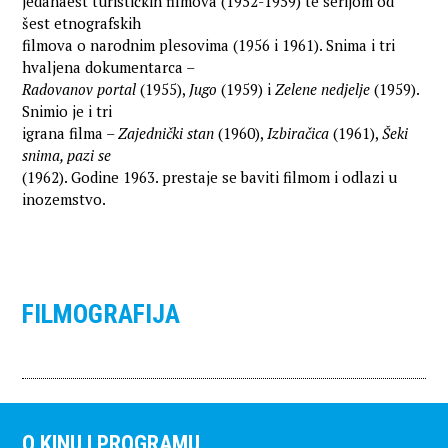
jedanaest turističkih filmova (1952-1959) te serijom od
šest etnografskih
filmova o narodnim plesovima (1956 i 1961). Snima i tri
hvaljena dokumentarca –
Radovanov portal
(1955),
Jugo
(1959) i
Zelene nedjelje
(1959).
Snimio je i tri
igrana filma –
Zajednički stan
(1960),
Izbiračica
(1961),
Šeki
snima, pazi se
(1962). Godine 1963. prestaje se baviti filmom i odlazi u
inozemstvo.
FILMOGRAFIJA
O KINU I PROGRAMU