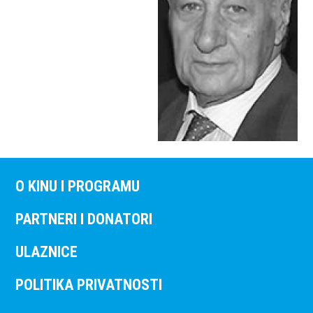
O KINU I PROGRAMU
PARTNERI I DONATORI
ULAZNICE
POLITIKA PRIVATNOSTI