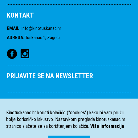
KONTAKT
EMAIL
:
info@kinotuskanac.hr
ADRESA
:
Tuškanac 1, Zagreb
PRIJAVITE SE NA NEWSLETTER
Kinotuskanac.hr koristi kolačiće ("cookies") kako bi vam pružili
bolje korisničko iskustvo. Nastavkom pregleda kinotuskanac.hr
stranica slažete se sa korištenjem kolačića.
Više informacija