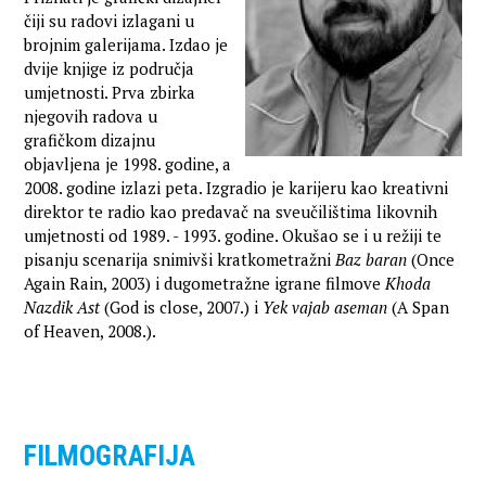
čiji su radovi izlagani u
brojnim galerijama. Izdao je
dvije knjige iz područja
umjetnosti. Prva zbirka
njegovih radova u
grafičkom dizajnu
objavljena je 1998. godine, a
2008. godine izlazi peta. Izgradio je karijeru kao kreativni
direktor te radio kao predavač na sveučilištima likovnih
umjetnosti od 1989. - 1993. godine. Okušao se i u režiji te
pisanju scenarija snimivši kratkometražni
Baz baran
(Once
Again Rain, 2003) i dugometražne igrane filmove
Khoda
Nazdik Ast
(God is close, 2007.) i
Yek vajab aseman
(A Span
of Heaven, 2008.).
FILMOGRAFIJA