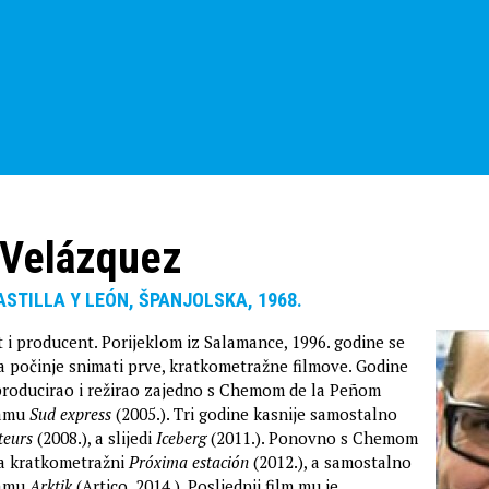
 Velázquez
STILLA Y LEÓN, ŠPANJOLSKA, 1968.
t i producent. Porijeklom iz Salamance, 1996. godine se
da počinje snimati prve, kratkometražne filmove. Godine
 producirao i režirao zajedno s Chemom de la Peñom
ramu
Sud express
(2005.). Tri godine kasnije samostalno
eurs
(2008.), a slijedi
Iceberg
(2011.). Ponovno s Chemom
a kratkometražni
Próxima estación
(2012.), a samostalno
ramu
Arktik
(Artico, 2014.). Posljednji film mu je