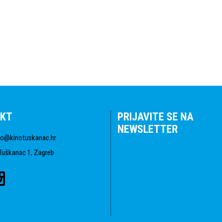
KT
PRIJAVITE SE NA
NEWSLETTER
fo@kinotuskanac.hr
Tuškanac 1, Zagreb