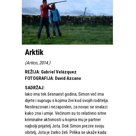
Arktik
(
Artico, 2014.
)
REŽIJA
:
Gabriel Velázquez
FOTOGRAFIJA
:
David Azcano
SADRŽAJ
:
Iako ima tek šesnaest godina, Simon već ima
dijete i suprugu s kojima živi kod svojih roditelja.
Neobrazovan i nezaposlen, za novac se snalazi
kako zna i umije. Većinom su to relativno sitne
kriminalne aktivnosti u kojima mu je partner
najbolji prijatelj Jota. Dok Simon prezire svoju
obitelj, Jota je žarko želi. Prilika se ukaže kada