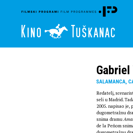
Gabriel
SALAMANCA, CA
Redatelj, scenaris
seli u Madrid. Ta
2005. napisao je,
dugometražnu d
snima dramu
Amat
de la Peñom snim
dugometražnu d