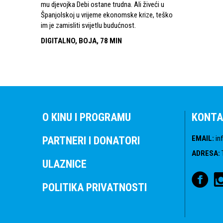
mu djevojka Debi ostane trudna. Ali živeći u
Španjolskoj u vrijeme ekonomske krize, teško
im je zamisliti svijetlu budućnost.
DIGITALNO, BOJA, 78 MIN
O KINU I PROGRAMU
KONTA
EMAIL
:
in
PARTNERI I DONATORI
ADRESA
:
ULAZNICE
POLITIKA PRIVATNOSTI