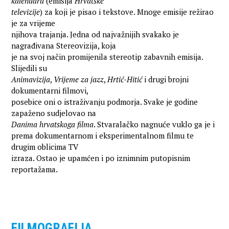
kalendara
(emisija
Hrvatske
televizije
) za koji je pisao i tekstove. Mnoge emisije režirao
je za vrijeme
njihova trajanja. Jedna od najvažnijih svakako je
nagrađivana Stereovizija, koja
je na svoj način promijenila stereotip zabavnih emisija.
Slijedili su
Animavizija
,
Vrijeme za jazz
,
Hrtić-Hitić
i drugi brojni
dokumentarni filmovi,
posebice oni o istraživanju podmorja. Svake je godine
zapaženo sudjelovao na
Danima hrvatskoga filma
. Stvaralačko nagnuće vuklo ga je i
prema dokumentarnom i eksperimentalnom filmu te
drugim oblicima TV
izraza. Ostao je upamćen i po iznimnim putopisnim
reportažama.
FILMOGRAFIJA