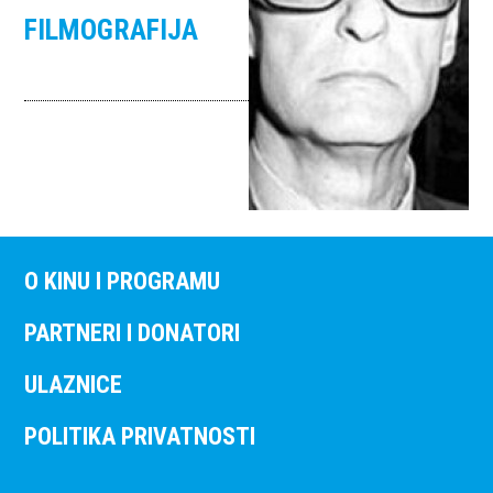
FILMOGRAFIJA
O KINU I PROGRAMU
PARTNERI I DONATORI
ULAZNICE
POLITIKA PRIVATNOSTI