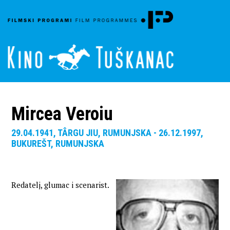
Mircea Veroiu
29.04.1941, TÂRGU JIU, RUMUNJSKA - 26.12.1997,
BUKUREŠT, RUMUNJSKA
Redatelj, glumac i scenarist.