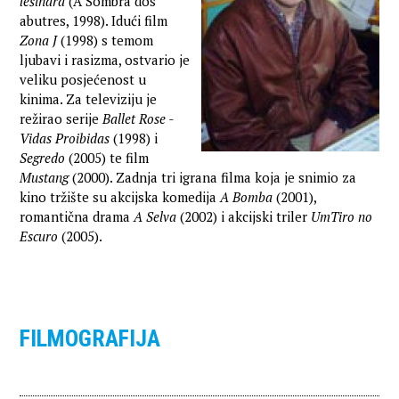
lešinara
(A Sombra dos
abutres, 1998). Idući film
Zona J
(1998) s temom
ljubavi i rasizma, ostvario je
veliku posjećenost u
kinima. Za televiziju je
režirao serije
Ballet Rose -
Vidas Proibidas
(1998) i
Segredo
(2005) te film
Mustang
(2000). Zadnja tri igrana filma koja je snimio za
kino tržište su akcijska komedija
A Bomba
(2001),
romantična drama
A Selva
(2002) i akcijski triler
UmTiro no
Escuro
(2005).
FILMOGRAFIJA