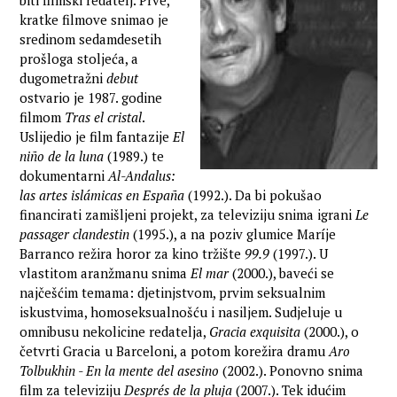
biti filmski redatelj. Prve,
kratke filmove snimao je
sredinom sedamdesetih
prošloga stoljeća, a
dugometražni
debut
ostvario je 1987. godine
filmom
Tras el cristal
.
Uslijedio je film fantazije
El
niño de la luna
(1989.) te
dokumentarni
Al-Andalus:
las artes islámicas en España
(1992.). Da bi pokušao
financirati zamišljeni projekt, za televiziju snima igrani
Le
passager clandestin
(1995.), a na poziv glumice Maríje
Barranco režira horor za kino tržište
99.9
(1997.). U
vlastitom aranžmanu snima
El mar
(2000.), baveći se
najčešćim temama: djetinjstvom, prvim seksualnim
iskustvima, homoseksualnošću i nasiljem. Sudjeluje u
omnibusu nekolicine redatelja,
Gracia exquisita
(2000.), o
četvrti Gracia u Barceloni, a potom korežira dramu
Aro
Tolbukhin - En la mente del asesino
(2002.). Ponovno snima
film za televiziju
Després de la pluja
(2007.). Tek idućim