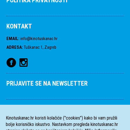
POLITIKA PRIVATNOSTI
KONTAKT
EMAIL
:
info@kinotuskanac.hr
ADRESA
:
Tuškanac 1, Zagreb
PRIJAVITE SE NA NEWSLETTER
Kinotuskanac.hr koristi kolačiće ("cookies") kako bi vam pružili
bolje korisničko iskustvo. Nastavkom pregleda kinotuskanac.hr