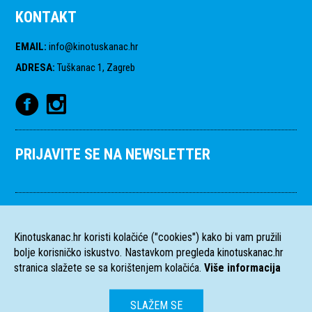
KONTAKT
EMAIL
:
info@kinotuskanac.hr
ADRESA
:
Tuškanac 1, Zagreb
PRIJAVITE SE NA NEWSLETTER
Kinotuskanac.hr koristi kolačiće ("cookies") kako bi vam pružili
bolje korisničko iskustvo. Nastavkom pregleda kinotuskanac.hr
stranica slažete se sa korištenjem kolačića.
Više informacija
SLAŽEM SE
HR
EN