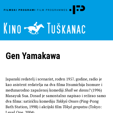
Gen Yamakawa
Japanski redatelj i scenarist, rođen 1957. godine, radio je
kao asistent redatelja na dva filma Itsumichija Isomure i
međunarodno zapaženoj komediji
Shall we dansu?
(1996)
Masayuk Sua. Dosad je samostalno napisao i režirao samo
dva filma: satiričku komediju
Takkyû Onsen
(Ping-Pong
Bath Station, 1998) i akcijski film
Tôkyô genpatsu
(Tokyo:
Level One, 2004).