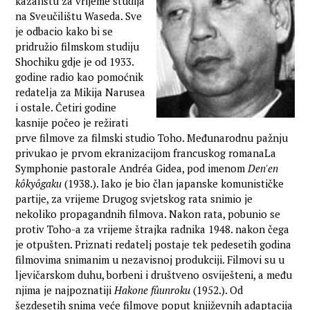
kazalištu za vrijeme studija
na Sveučilištu Waseda. Sve
je odbacio kako bi se
pridružio filmskom studiju
Shochiku gdje je od 1933.
godine radio kao pomoćnik
redatelja za Mikija Narusea
i ostale. Četiri godine
kasnije počeo je režirati
prve filmove za filmski studio Toho. Međunarodnu pažnju
privukao je prvom ekranizacijom francuskog romanaLa
Symphonie pastorale Andréa Gidea, pod imenom
Den'en
kôkyôgaku
(1938.). Iako je bio član japanske komunističke
partije, za vrijeme Drugog svjetskog rata snimio je
nekoliko propagandnih filmova. Nakon rata, pobunio se
protiv Toho-a za vrijeme štrajka radnika 1948. nakon čega
je otpušten. Priznati redatelj postaje tek pedesetih godina
filmovima snimanim u nezavisnoj produkciji. Filmovi su u
ljevičarskom duhu, borbeni i društveno osviješteni, a među
njima je najpoznatiji
Hakone fûunroku
(1952.). Od
šezdesetih snima veće filmove poput književnih adaptacija