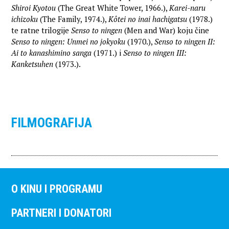
Shiroi Kyotou
(The Great White Tower, 1966.),
Karei-naru
ichizoku
(The Family, 1974.),
Kôtei no inai hachigatsu
(1978.)
te ratne trilogije
Senso to ningen
(Men and War) koju čine
Senso to ningen: Unmei no jokyoku
(1970.),
Senso to ningen II:
Ai to kanashimino sanga
(1971.) i
Senso to ningen III:
Kanketsuhen
(1973.).
FILMOGRAFIJA
O KINU I PROGRAMU
PARTNERI I DONATORI