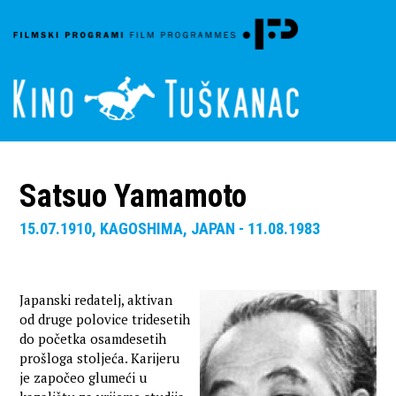
Satsuo Yamamoto
15.07.1910, KAGOSHIMA, JAPAN - 11.08.1983
Japanski redatelj, aktivan
od druge polovice tridesetih
do početka osamdesetih
prošloga stoljeća. Karijeru
je započeo glumeći u