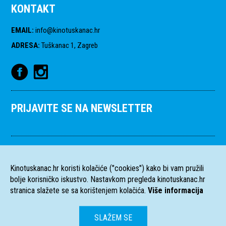
KONTAKT
EMAIL
:
info@kinotuskanac.hr
ADRESA
:
Tuškanac 1, Zagreb
PRIJAVITE SE NA NEWSLETTER
Kinotuskanac.hr koristi kolačiće ("cookies") kako bi vam pružili
bolje korisničko iskustvo. Nastavkom pregleda kinotuskanac.hr
stranica slažete se sa korištenjem kolačića.
Više informacija
SLAŽEM SE
HR
EN