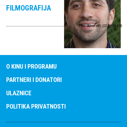
FILMOGRAFIJA
Foto: 9EkieraM1 (CC BY-SA 3.0)
O KINU I PROGRAMU
PARTNERI I DONATORI
ULAZNICE
POLITIKA PRIVATNOSTI