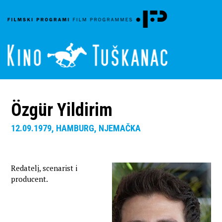
Özgür Yildirim
12.09.1979, HAMBURG, NJEMAČKA
Redatelj, scenarist i
producent.