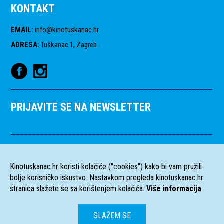
KONTAKT
EMAIL
:
info@kinotuskanac.hr
ADRESA
:
Tuškanac 1, Zagreb
PRIJAVITE SE NA NEWSLETTER
Kinotuskanac.hr koristi kolačiće ("cookies") kako bi vam pružili
bolje korisničko iskustvo. Nastavkom pregleda kinotuskanac.hr
stranica slažete se sa korištenjem kolačića.
Više informacija
SLAŽEM SE
HR
EN