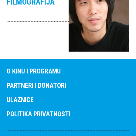
FILMOGRAFIJA
O KINU I PROGRAMU
PARTNERI I DONATORI
ULAZNICE
POLITIKA PRIVATNOSTI