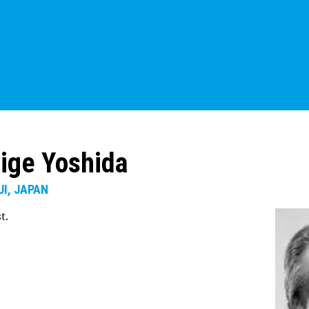
ige Yoshida
UI, JAPAN
t.