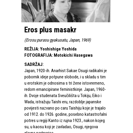
Eros plus masakr
(
Erosu purasu gyakusatu, Japan, 1969
)
REŽIJA
:
Yoshishige Yoshida
FOTOGRAFIJA
:
Motokichi Hasegawa
SADRŽAJ
:
Japan, 1920-ih. Anarhist Sakae Osugi radikalni je
pobornik ideje potpune slobode, i u skladu s tim
u erotskim je odnosima s tri žene istovremeno,
redom emancipirane feministkinje. Japan, 1960-
ih. Dvoje studenata Sveučilišta u Tokiju, Eiko i
Wada, istražuju Taishi eru, razdoblje japanske
povijesti nazvano po caru Taishiju koje je trajalo
od 1912. do 1926. godine, posebno katastrofalni
potres u regiji Kanto iz rujna 1923., nakon kojeg
su, u kaosu koji je zavladao, Osugi, njegova
glavna partnerica,...