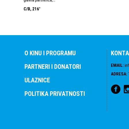
C/B, 216'
O KINU I PROGRAMU
KONTA
EMAIL
:
in
PARTNERI I DONATORI
ADRESA
:
ULAZNICE
POLITIKA PRIVATNOSTI