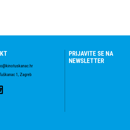
KT
PRIJAVITE SE NA
NEWSLETTER
fo@kinotuskanac.hr
Tuškanac 1, Zagreb