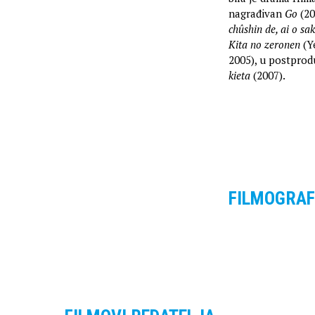
nagrađivan
Go
(20
chûshin de, ai o sa
Kita no zeronen
(Y
2005), u postprodu
kieta
(2007).
FILMOGRAF