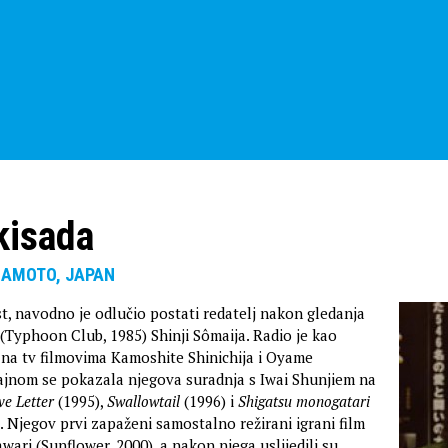
kisada
MAMOTO, JAPAN
st, navodno je odlučio postati redatelj nakon gledanja
(Typhoon Club, 1985) Shinji Sômaija. Radio je kao
a na tv filmovima Kamoshite Shinichija i Oyame
ajnom se pokazala njegova suradnja s Iwai Shunjiem na
ve Letter
(1995),
Swallowtail
(1996) i
Shigatsu monogatari
). Njegov prvi zapaženi samostalno režirani igrani film
wari (Sunflower, 2000), a nakon njega uslijedili su