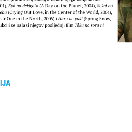
01),
Kyô no dekigoto
(A Day on the Planet, 2004),
Sekai no
kebu
(Crying Out Love, in the Center of the World, 2004),
ear One in the North, 2005) i
Haru no yuki
(Spring Snow,
kciji se nalazi njegov posljednji film
Tôku no sora ni
IJA