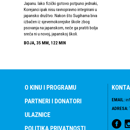
Japanu. Iako fizički gotovo potpuno jednaki,
Korejanci ipak nisu ravnopravno integrirani u
japansko društvo. Nakon što Sugihama biva
izbačen iz sjevernokorejske škole zbog
psovanja na japanskom, neće ga pratiti bolja
sreća ni u novoj, japanskoj školi.
BOJA, 35 MM, 122 MIN
O KINU I PROGRAMU
KONTA
EMAIL
:
in
PARTNERI I DONATORI
ADRESA
:
ULAZNICE
POLITIKA PRIVATNOSTI