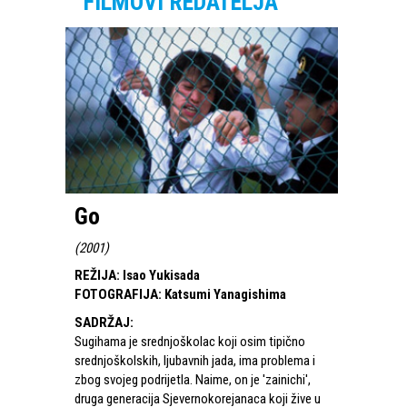
FILMOVI REDATELJA
Go
(
2001
)
REŽIJA
:
Isao Yukisada
FOTOGRAFIJA
:
Katsumi Yanagishima
SADRŽAJ
:
Sugihama je srednjoškolac koji osim tipično
srednjoškolskih, ljubavnih jada, ima problema i
zbog svojeg podrijetla. Naime, on je 'zainichi',
druga generacija Sjevernokorejanaca koji žive u