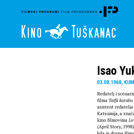
Isao Yu
03.08.1968, KU
Redatelj i scenari
filma
Taifû kurabu
asistent redatelj
Katsumija, a znač
kino filmovima
Lo
(April Story, 1998
bila je drama Hima