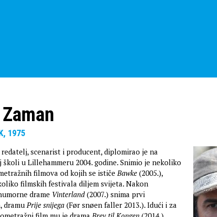
 Zaman
K, 1975
edatelj, scenarist i producent, diplomirao je na
j školi u Lillehammeru 2004. godine. Snimio je nekoliko
etražnih filmova od kojih se ističe
Bawke
(2005.),
liko filmskih festivala diljem svijeta. Nakon
 humorne drame
Vinterland
(2007.) snima prvi
m, dramu
Prije snijega
(Før snøen faller 2013.). Idući i za
gometražni film mu je drama
Brev til Kongen
(2014.)