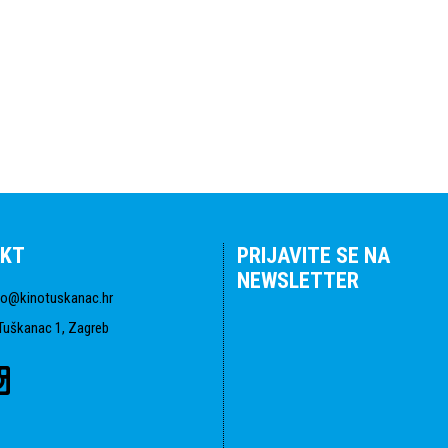
KT
PRIJAVITE SE NA
NEWSLETTER
fo@kinotuskanac.hr
Tuškanac 1, Zagreb