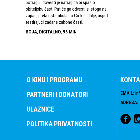
potragu i dovesti je natrag da bi spasio
obiteljsku čast. Put će ga odvesti s istoga na
zapad, preko Istambula do Grčke i dalje, usput
testirajući zadane zakone časti.
BOJA, DIGITALNO, 96 MIN
O KINU I PROGRAMU
KONTA
EMAIL
:
in
PARTNERI I DONATORI
ADRESA
:
ULAZNICE
POLITIKA PRIVATNOSTI