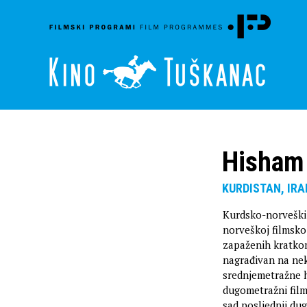
Hisham
KURDISTAN, IRA
Kurdsko-norveški r
norveškoj filmsko
zapaženih kratkom
nagrađivan na neko
srednjemetražne
dugometražni fil
sad posljednji du