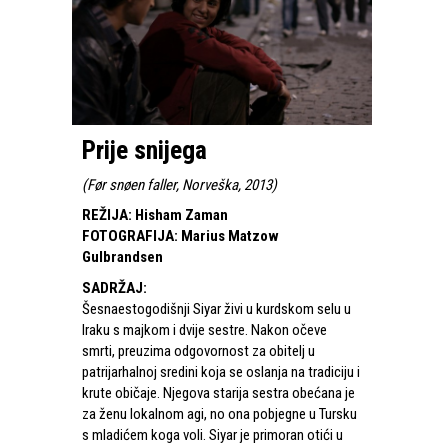
Prije snijega
(
Før snøen faller, Norveška, 2013
)
REŽIJA
:
Hisham Zaman
FOTOGRAFIJA
:
Marius Matzow
Gulbrandsen
SADRŽAJ
:
Šesnaestogodišnji Siyar živi u kurdskom selu u
Iraku s majkom i dvije sestre. Nakon očeve
smrti, preuzima odgovornost za obitelj u
patrijarhalnoj sredini koja se oslanja na tradiciju i
krute običaje. Njegova starija sestra obećana je
za ženu lokalnom agi, no ona pobjegne u Tursku
s mladićem koga voli. Siyar je primoran otići u