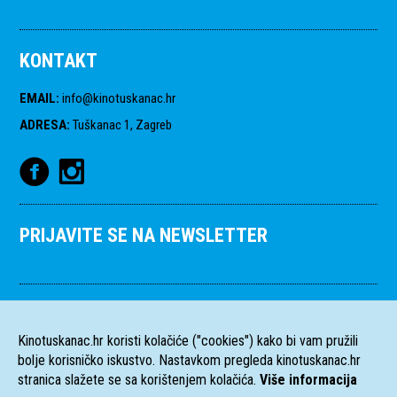
KONTAKT
EMAIL
:
info@kinotuskanac.hr
ADRESA
:
Tuškanac 1, Zagreb
PRIJAVITE SE NA NEWSLETTER
Kinotuskanac.hr koristi kolačiće ("cookies") kako bi vam pružili
bolje korisničko iskustvo. Nastavkom pregleda kinotuskanac.hr
stranica slažete se sa korištenjem kolačića.
Više informacija