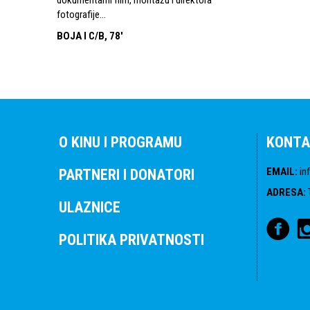
fotografije...
BOJA I C/B, 78'
O KINU I PROGRAMU
KONTA
EMAIL
:
in
PARTNERI I DONATORI
ADRESA
:
ULAZNICE
POLITIKA PRIVATNOSTI