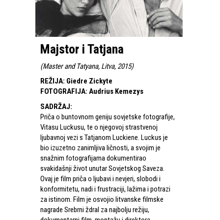
Majstor i Tatjana
(
Master and Tatyana, Litva, 2015
)
REŽIJA
:
Giedre Zickyte
FOTOGRAFIJA
:
Audrius Kemezys
SADRŽAJ
:
Priča o buntovnom geniju sovjetske fotografije,
Vitasu Luckusu, te o njegovoj strastvenoj
ljubavnoj vezi s Tatjanom Luckiene. Luckus je
bio izuzetno zanimljiva ličnosti, a svojim je
snažnim fotografijama dokumentirao
svakidašnji život unutar Sovjetskog Saveza.
Ovaj je film priča o ljubavi i nevjeri, slobodi i
konformitetu, nadi i frustraciji, lažima i potrazi
za istinom. Film je osvojio litvanske filmske
nagrade Srebrni ždral za najbolju režiju,
dokumentarni film, montažu i direktora