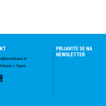
KT
PRIJAVITE SE NA
NEWSLETTER
fo@kinotuskanac.hr
Tuškanac 1, Zagreb