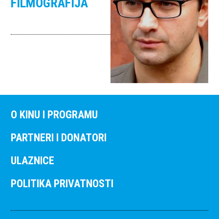
FILMOGRAFIJA
O KINU I PROGRAMU
PARTNERI I DONATORI
ULAZNICE
POLITIKA PRIVATNOSTI