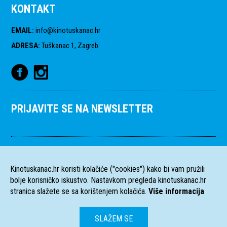
KONTAKT
EMAIL
:
info@kinotuskanac.hr
ADRESA
:
Tuškanac 1, Zagreb
PRIJAVITE SE NA NEWSLETTER
Kinotuskanac.hr koristi kolačiće ("cookies") kako bi vam pružili
bolje korisničko iskustvo. Nastavkom pregleda kinotuskanac.hr
stranica slažete se sa korištenjem kolačića.
Više informacija
SLAŽEM SE
HR
EN