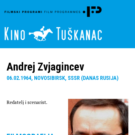
Andrej Zvjagincev
06.02.1964, NOVOSIBIRSK, SSSR (DANAS RUSIJA)
Redatelj i scenarist.