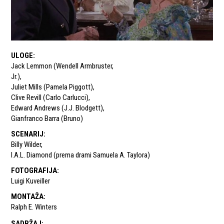
ULOGE
:
Jack Lemmon (Wendell Armbruster
,
Jr.)
,
Juliet Mills (Pamela Piggott)
,
Clive Revill (Carlo Carlucci)
,
Edward Andrews (J.J. Blodgett)
,
Gianfranco Barra (Bruno)
SCENARIJ
:
Billy Wilder
,
I.A.L. Diamond (prema drami Samuela A. Taylora)
FOTOGRAFIJA
:
Luigi Kuveiller
MONTAŽA
:
Ralph E. Winters
SADRŽAJ
: