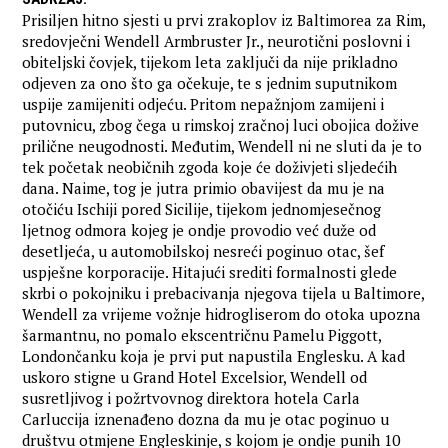
Prisiljen hitno sjesti u prvi zrakoplov iz Baltimorea za Rim,
sredovječni Wendell Armbruster Jr., neurotični poslovni i
obiteljski čovjek, tijekom leta zaključi da nije prikladno
odjeven za ono što ga očekuje, te s jednim suputnikom
uspije zamijeniti odjeću. Pritom nepažnjom zamijeni i
putovnicu, zbog čega u rimskoj zračnoj luci obojica dožive
prilične neugodnosti. Međutim, Wendell ni ne sluti da je to
tek početak neobičnih zgoda koje će doživjeti sljedećih
dana. Naime, tog je jutra primio obavijest da mu je na
otočiću Ischiji pored Sicilije, tijekom jednomjesečnog
ljetnog odmora kojeg je ondje provodio već duže od
desetljeća, u automobilskoj nesreći poginuo otac, šef
uspješne korporacije. Hitajući srediti formalnosti glede
skrbi o pokojniku i prebacivanja njegova tijela u Baltimore,
Wendell za vrijeme vožnje hidrogliserom do otoka upozna
šarmantnu, no pomalo ekscentričnu Pamelu Piggott,
Londončanku koja je prvi put napustila Englesku. A kad
uskoro stigne u Grand Hotel Excelsior, Wendell od
susretljivog i požrtvovnog direktora hotela Carla
Carluccija iznenađeno dozna da mu je otac poginuo u
društvu otmjene Engleskinje, s kojom je ondje punih 10