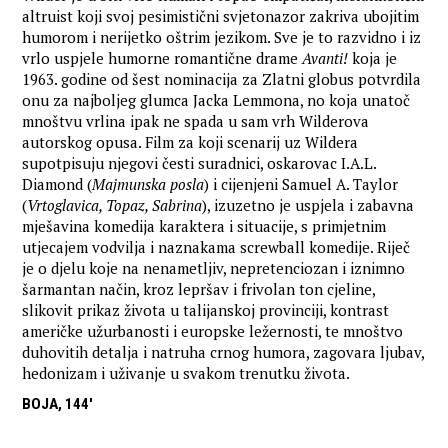
altruist koji svoj pesimistični svjetonazor zakriva ubojitim
humorom i nerijetko oštrim jezikom. Sve je to razvidno i iz
vrlo uspjele humorne romantične drame
Avanti!
koja je
1963. godine od šest nominacija za Zlatni globus potvrdila
onu za najboljeg glumca Jacka Lemmona, no koja unatoč
mnoštvu vrlina ipak ne spada u sam vrh Wilderova
autorskog opusa. Film za koji scenarij uz Wildera
supotpisuju njegovi česti suradnici, oskarovac I.A.L.
Diamond (
Majmunska posla
) i cijenjeni Samuel A. Taylor
(
Vrtoglavica, Topaz, Sabrina
), izuzetno je uspjela i zabavna
mješavina komedija karaktera i situacije, s primjetnim
utjecajem vodvilja i naznakama screwball komedije. Riječ
je o djelu koje na nenametljiv, nepretenciozan i iznimno
šarmantan način, kroz lepršav i frivolan ton cjeline,
slikovit prikaz života u talijanskoj provinciji, kontrast
američke užurbanosti i europske ležernosti, te mnoštvo
duhovitih detalja i natruha crnog humora, zagovara ljubav,
hedonizam i uživanje u svakom trenutku života.
BOJA, 144'