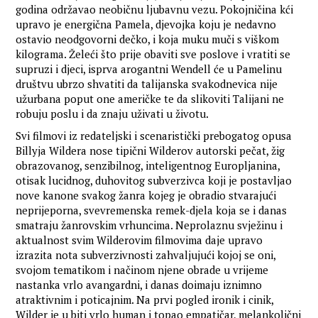
godina održavao neobičnu ljubavnu vezu. Pokojničina kći
upravo je energična Pamela, djevojka koju je nedavno
ostavio neodgovorni dečko, i koja muku muči s viškom
kilograma. Želeći što prije obaviti sve poslove i vratiti se
supruzi i djeci, isprva arogantni Wendell će u Pamelinu
društvu ubrzo shvatiti da talijanska svakodnevica nije
užurbana poput one američke te da slikoviti Talijani ne
robuju poslu i da znaju uživati u životu.
Svi filmovi iz redateljski i scenaristički prebogatog opusa
Billyja Wildera nose tipični Wilderov autorski pečat, žig
obrazovanog, senzibilnog, inteligentnog Europljanina,
otisak lucidnog, duhovitog subverzivca koji je postavljao
nove kanone svakog žanra kojeg je obradio stvarajući
neprijeporna, svevremenska remek-djela koja se i danas
smatraju žanrovskim vrhuncima. Neprolaznu svježinu i
aktualnost svim Wilderovim filmovima daje upravo
izrazita nota subverzivnosti zahvaljujući kojoj se oni,
svojom tematikom i načinom njene obrade u vrijeme
nastanka vrlo avangardni, i danas doimaju iznimno
atraktivnim i poticajnim. Na prvi pogled ironik i cinik,
Wilder je u biti vrlo human i topao empatičar, melankolični