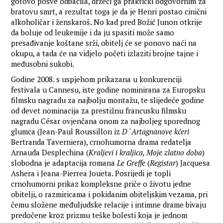
gotovo posve odbacila, držeći ga praktički odgovornim za
bratovu smrt, a rezultat toga je da je Henri postao cinični
alkoholičar i ženskaroš. No kad pred Božić Junon otkrije
da boluje od leukemije i da ju spasiti može samo
presađivanje koštane srži, obitelj će se ponovo naći na
okupu, a tada će na vidjelo početi izlaziti brojne tajne i
međusobni sukobi.
Godine 2008. s uspjehom prikazana u konkurenciji
festivala u Cannesu, iste godine nominirana za Europsku
filmsku nagradu za najbolju montažu, te slijedeće godine
od devet nominacija za prestižnu francusku filmsku
nagradu César ovjenčana onom za najboljeg sporednog
glumca (Jean-Paul Roussillon iz
D´Artagnanove kćeri
Bertranda Taverniera), crnohumorna drama redatelja
Arnauda Desplechina (
Kraljevi i kraljica, Moje zlatno doba
)
slobodna je adaptacija romana
Le Greffe
(
Registar
) Jacquesa
Ashera i Jeana-Pierrea Joueta. Posrijedi je topli
crnohumorni prikaz kompleksne priče o životu jedne
obitelji, o razmiricama i pokidanim obiteljskim vezama, pri
čemu složene međuljudske relacije i intimne drame bivaju
predočene kroz prizmu teške bolesti koja je jednom