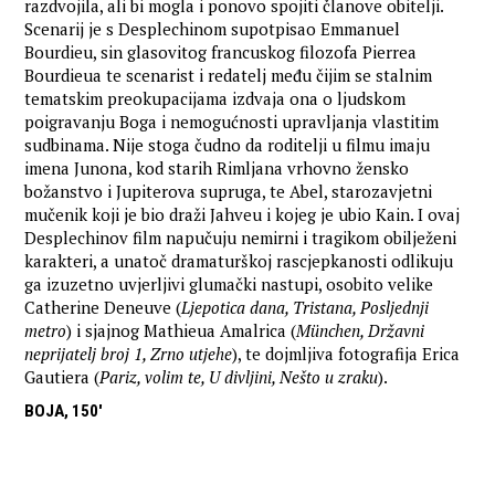
razdvojila, ali bi mogla i ponovo spojiti članove obitelji.
Scenarij je s Desplechinom supotpisao Emmanuel
Bourdieu, sin glasovitog francuskog filozofa Pierrea
Bourdieua te scenarist i redatelj među čijim se stalnim
tematskim preokupacijama izdvaja ona o ljudskom
poigravanju Boga i nemogućnosti upravljanja vlastitim
sudbinama. Nije stoga čudno da roditelji u filmu imaju
imena Junona, kod starih Rimljana vrhovno žensko
božanstvo i Jupiterova supruga, te Abel, starozavjetni
mučenik koji je bio draži Jahveu i kojeg je ubio Kain. I ovaj
Desplechinov film napučuju nemirni i tragikom obilježeni
karakteri, a unatoč dramaturškoj rascjepkanosti odlikuju
ga izuzetno uvjerljivi glumački nastupi, osobito velike
Catherine Deneuve (
Ljepotica dana, Tristana, Posljednji
metro
) i sjajnog Mathieua Amalrica (
München, Državni
neprijatelj broj 1, Zrno utjehe
), te dojmljiva fotografija Erica
Gautiera (
Pariz, volim te, U divljini, Nešto u zraku
).
BOJA, 150'