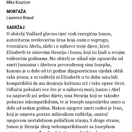
Mike Kourtzer
MONTAŽA
:
Laurence Briaud
SADRŽAJ
:
U obitelji Vuillard glavnu riječ vodi energična Junon,
autoritarna sredovječna žena koja osim o suprugu,
tvorničaru Abelu, skrbi i o njihovo troje djece, kćeri
Elizabeth te sinovima Henriju i Ivanu, koji su ljudi u svojim
tridesetim godinama. No obitelj se nikad nije oporavila od
smrti Junonina i Abelova prvorođenog sina Josepha,
kojemu je u dobi od tri godine dijagnosticiran rijedak oblik
raka jetara, a ni roditelji ni Elizabeth u to doba nisu bili
kompatibilni da mu doniraju koštanu srž i tako spase život.
Odlučni pokušati sve što je u njihovoj moći, Junon i Abel
su napravili još jedno dijete, sina Henrija koji se također
pokazao inkompatibilnim, te je Joseph naposljetku umro u
dobi od sedam godina. Nakon njegove smrti rođen je Ivan,
koji je smjesta postao miljenikom roditelja, unatoč
njegovom nestabilnom psihičkom stanju. S druge strane,
Junon je Henrija zbog nekompatibilnosti sa Josephom