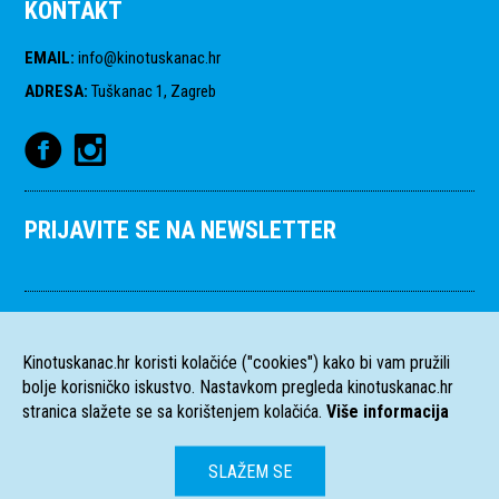
KONTAKT
EMAIL
:
info@kinotuskanac.hr
ADRESA
:
Tuškanac 1, Zagreb
PRIJAVITE SE NA NEWSLETTER
Kinotuskanac.hr koristi kolačiće ("cookies") kako bi vam pružili
bolje korisničko iskustvo. Nastavkom pregleda kinotuskanac.hr
stranica slažete se sa korištenjem kolačića.
Više informacija
SLAŽEM SE
HR
EN