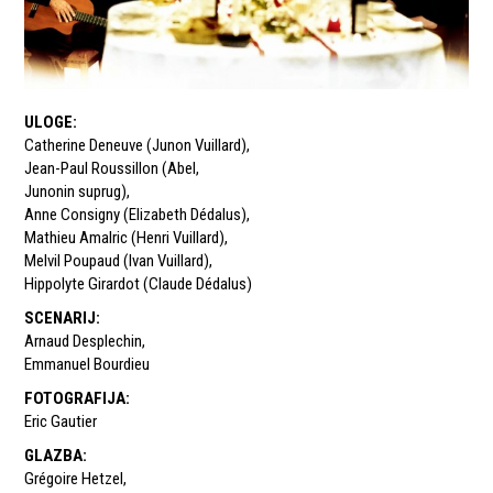
ULOGE
:
Catherine Deneuve (Junon Vuillard)
,
Jean-Paul Roussillon (Abel
,
Junonin suprug)
,
Anne Consigny (Elizabeth Dédalus)
,
Mathieu Amalric (Henri Vuillard)
,
Melvil Poupaud (Ivan Vuillard)
,
Hippolyte Girardot (Claude Dédalus)
SCENARIJ
:
Arnaud Desplechin
,
Emmanuel Bourdieu
FOTOGRAFIJA
:
Eric Gautier
GLAZBA
:
Grégoire Hetzel
,