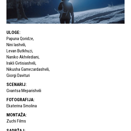
ULOGE
:
Papuna Qoridze
,
Nini Iashvili
,
Levan Butkhuzi
,
Naniko Akhvlediani
,
Irakli Gvtisiashvili
,
Nikusha Gamezardashvili
,
Giorgi Davituri
SCENARIJ
:
Gvantsa Meparishvili
FOTOGRAFIJA
:
Ekaterina Smolina
MONTAŽA
:
Zuchi Films
SADRŽAJ
: