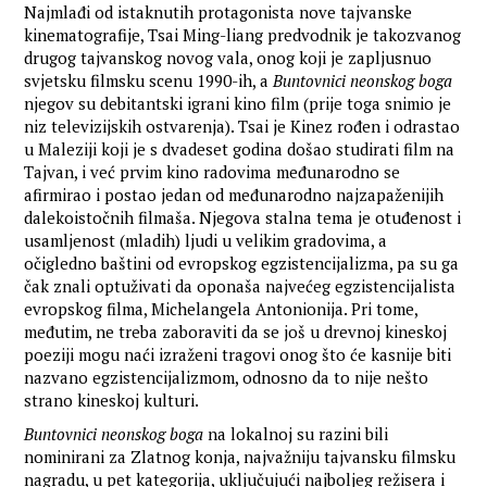
Najmlađi od istaknutih protagonista nove tajvanske
kinematografije, Tsai Ming-liang predvodnik je takozvanog
drugog tajvanskog novog vala, onog koji je zapljusnuo
svjetsku filmsku scenu 1990-ih, a
Buntovnici neonskog boga
njegov su debitantski igrani kino film (prije toga snimio je
niz televizijskih ostvarenja). Tsai je Kinez rođen i odrastao
u Maleziji koji je s dvadeset godina došao studirati film na
Tajvan, i već prvim kino radovima međunarodno se
afirmirao i postao jedan od međunarodno najzapaženijih
dalekoistočnih filmaša. Njegova stalna tema je otuđenost i
usamljenost (mladih) ljudi u velikim gradovima, a
očigledno baštini od evropskog egzistencijalizma, pa su ga
čak znali optuživati da oponaša najvećeg egzistencijalista
evropskog filma, Michelangela Antonionija. Pri tome,
međutim, ne treba zaboraviti da se još u drevnoj kineskoj
poeziji mogu naći izraženi tragovi onog što će kasnije biti
nazvano egzistencijalizmom, odnosno da to nije nešto
strano kineskoj kulturi.
Buntovnici neonskog boga
na lokalnoj su razini bili
nominirani za Zlatnog konja, najvažniju tajvansku filmsku
nagradu, u pet kategorija, uključujući najboljeg režisera i