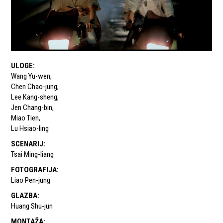
ULOGE
:
Wang Yu-wen
,
Chen Chao-jung
,
Lee Kang-sheng
,
Jen Chang-bin
,
Miao Tien
,
Lu Hsiao-ling
SCENARIJ
:
Tsai Ming-liang
FOTOGRAFIJA
:
Liao Pen-jung
GLAZBA
:
Huang Shu-jun
MONTAŽA
: