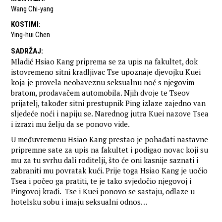
Wang Chi-yang
KOSTIMI
:
Ying-hui Chen
SADRŽAJ
:
Mladić Hsiao Kang priprema se za upis na fakultet, dok
istovremeno sitni kradljivac Tse upoznaje djevojku Kuei
koja je provela neobaveznu seksualnu noć s njegovim
bratom, prodavačem automobila. Njih dvoje te Tseov
prijatelj, također sitni prestupnik Ping izlaze zajedno van
sljedeće noći i napiju se. Narednog jutra Kuei nazove Tsea
i izrazi mu želju da se ponovo vide.
U međuvremenu Hsiao Kang prestao je pohađati nastavne
pripremne sate za upis na fakultet i podigao novac koji su
mu za tu svrhu dali roditelji, što će oni kasnije saznati i
zabraniti mu povratak kući. Prije toga Hsiao Kang je uočio
Tsea i počeo ga pratiti, te je tako svjedočio njegovoj i
Pingovoj krađi. Tse i Kuei ponovo se sastaju, odlaze u
hotelsku sobu i imaju seksualni odnos…