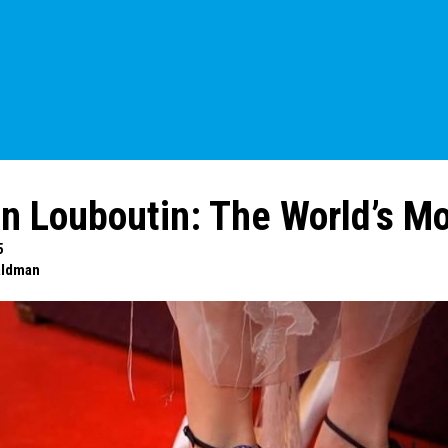
an Louboutin: The World’s M
5
aldman