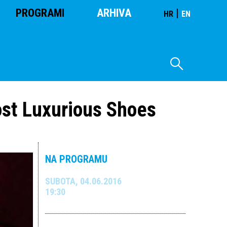
PROGRAMI
ARHIVA
|
HR
EN
ost Luxurious Shoes
NA PROGRAMU
SUBOTA, 04.06.2016
19:30