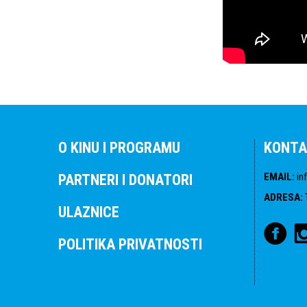
O KINU I PROGRAMU
KONTA
EMAIL
:
in
PARTNERI I DONATORI
ADRESA
:
ULAZNICE
POLITIKA PRIVATNOSTI