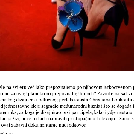
ele na svijetu već lako prepoznajemo po njihovom jarkocrvenom 
vni um iza ovog planetarno prepoznatog brenda? Zavirite na sat v
ancuskog dizajnera i odlučnog perfekcionista Christiana Louboutin
d jednostavne ideje sagradio međunarodni biznis i što se događa i
na ruka, za koga je dizajnirao prvi par cipela, kako i gdje nastaju
okacija živi, hoće li ikada napraviti pristupačniju kolekciju... Samo 
e ovaj zabavni dokumentarac nudi odgovor.