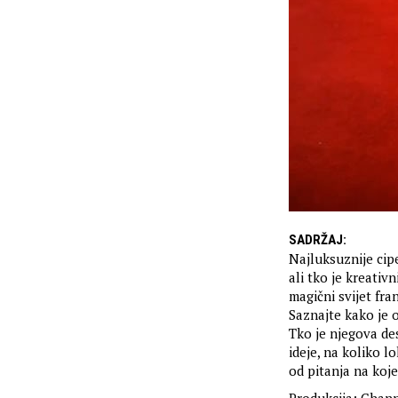
SADRŽAJ
:
Najluksuznije cip
ali tko je kreati
magični svijet fr
Saznajte kako je o
Tko je njegova des
ideje, na koliko l
od pitanja na koj