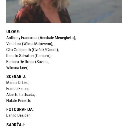
ULOGE
:
Anthony Franciosa (Annibale Meneghetti)
,
Virna Lisi (Wilma Malinverni)
,
Clio Goldsmith (Cvrčak/Cicala)
,
Renato Salvatori (Carburo)
,
Barbara De Rossi (Saveria
,
Wilmina kćer)
SCENARIJ
:
Marina Di Leo
,
Franco Ferrini
,
Alberto Lattuada
,
Natale Prinetto
FOTOGRAFIJA
:
Danilo Desideri
SADRŽAJ
: