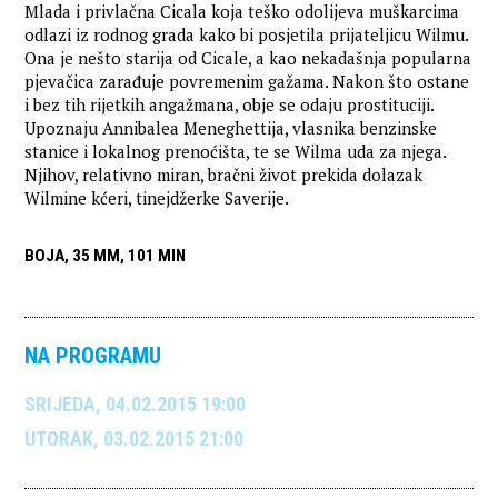
Mlada i privlačna Cicala koja teško odolijeva muškarcima
odlazi iz rodnog grada kako bi posjetila prijateljicu Wilmu.
Ona je nešto starija od Cicale, a kao nekadašnja popularna
pjevačica zarađuje povremenim gažama. Nakon što ostane
i bez tih rijetkih angažmana, obje se odaju prostituciji.
Upoznaju Annibalea Meneghettija, vlasnika benzinske
stanice i lokalnog prenoćišta, te se Wilma uda za njega.
Njihov, relativno miran, bračni život prekida dolazak
Wilmine kćeri, tinejdžerke Saverije.
BOJA, 35 MM, 101 MIN
NA PROGRAMU
SRIJEDA, 04.02.2015 19:00
UTORAK, 03.02.2015 21:00