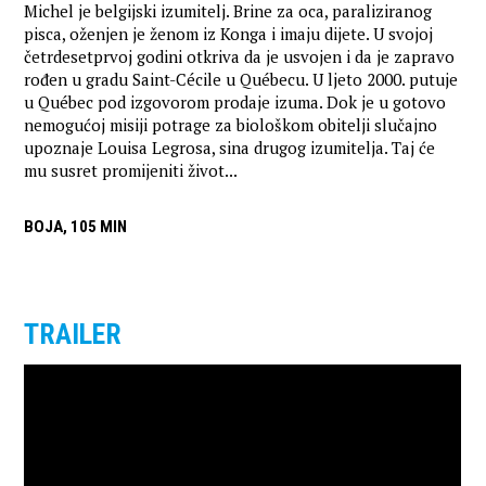
Michel je belgijski izumitelj. Brine za oca, paraliziranog
pisca, oženjen je ženom iz Konga i imaju dijete. U svojoj
četrdesetprvoj godini otkriva da je usvojen i da je zapravo
rođen u gradu Saint-Cécile u Québecu. U ljeto 2000. putuje
u Québec pod izgovorom prodaje izuma. Dok je u gotovo
nemogućoj misiji potrage za biološkom obitelji slučajno
upoznaje Louisa Legrosa, sina drugog izumitelja. Taj će
mu susret promijeniti život...
BOJA, 105 MIN
TRAILER