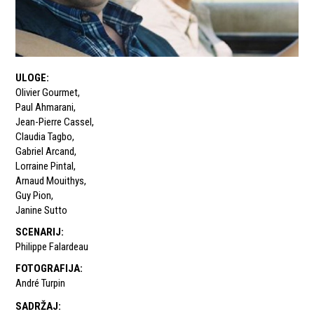
ULOGE
:
Olivier Gourmet
,
Paul Ahmarani
,
Jean-Pierre Cassel
,
Claudia Tagbo
,
Gabriel Arcand
,
Lorraine Pintal
,
Arnaud Mouithys
,
Guy Pion
,
Janine Sutto
SCENARIJ
:
Philippe Falardeau
FOTOGRAFIJA
:
André Turpin
SADRŽAJ
: