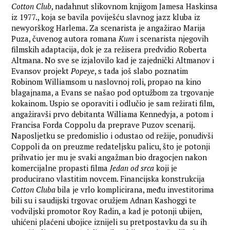
Cotton Club
, nadahnut slikovnom knjigom Jamesa Haskinsa
iz 1977., koja se bavila poviješću slavnog jazz kluba iz
newyorškog Harlema. Za scenarista je angažirao Marija
Puza, čuvenog autora romana
Kum
i scenarista njegovih
filmskih adaptacija, dok je za režisera predvidio Roberta
Altmana. No sve se izjalovilo kad je zajednički Altmanov i
Evansov projekt
Popeye
, s tada još slabo poznatim
Robinom Williamsom u naslovnoj roli, propao na kino
blagajnama, a Evans se našao pod optužbom za trgovanje
kokainom. Uspio se oporaviti i odlučio je sam režirati film,
angažiravši prvo debitanta Williama Kennedyja, a potom i
Francisa Forda Coppolu da preprave Puzov scenarij.
Naposljetku se predomislio i odustao od režije, ponudivši
Coppoli da on preuzme redateljsku palicu, što je potonji
prihvatio jer mu je svaki angažman bio dragocjen nakon
komercijalne propasti filma
Jedan od srca
koji je
producirano vlastitim novcem. Financijska konstrukcija
Cotton Cluba
bila je vrlo komplicirana, među investitorima
bili su i saudijski trgovac oružjem Adnan Kashoggi te
vodviljski promotor Roy Radin, a kad je potonji ubijen,
uhićeni plaćeni ubojice iznijeli su pretpostavku da su ih