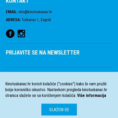
KONTAKT
EMAIL
:
info@kinotuskanac.hr
ADRESA
:
Tuškanac 1, Zagreb
PRIJAVITE SE NA NEWSLETTER
Kinotuskanac.hr koristi kolačiće ("cookies") kako bi vam pružili
bolje korisničko iskustvo. Nastavkom pregleda kinotuskanac.hr
stranica slažete se sa korištenjem kolačića.
Više informacija
SLAŽEM SE
HR
EN