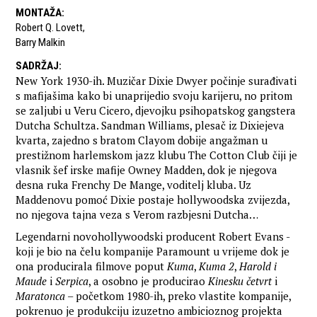
MONTAŽA
:
Robert Q. Lovett
,
Barry Malkin
SADRŽAJ
:
New York 1930-ih. Muzičar Dixie Dwyer počinje surađivati
s mafijašima kako bi unaprijedio svoju karijeru, no pritom
se zaljubi u Veru Cicero, djevojku psihopatskog gangstera
Dutcha Schultza. Sandman Williams, plesač iz Dixiejeva
kvarta, zajedno s bratom Clayom dobije angažman u
prestižnom harlemskom jazz klubu The Cotton Club čiji je
vlasnik šef irske mafije Owney Madden, dok je njegova
desna ruka Frenchy De Mange, voditelj kluba. Uz
Maddenovu pomoć Dixie postaje hollywoodska zvijezda,
no njegova tajna veza s Verom razbjesni Dutcha…
Legendarni novohollywoodski producent Robert Evans -
koji je bio na čelu kompanije Paramount u vrijeme dok je
ona producirala filmove poput
Kuma
,
Kuma 2
,
Harold i
Maude
i
Serpica
, a osobno je producirao
Kinesku četvrt
i
Maratonca
– početkom 1980-ih, preko vlastite kompanije,
pokrenuo je produkciju izuzetno ambicioznog projekta