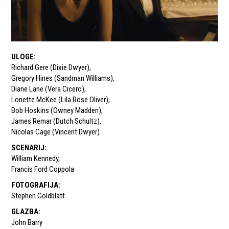
ULOGE
:
Richard Gere (Dixie Dwyer)
,
Gregory Hines (Sandman Williams)
,
Diane Lane (Vera Cicero)
,
Lonette McKee (Lila Rose Oliver)
,
Bob Hoskins (Owney Madden)
,
James Remar (Dutch Schultz)
,
Nicolas Cage (Vincent Dwyer)
SCENARIJ
:
William Kennedy
,
Francis Ford Coppola
FOTOGRAFIJA
:
Stephen Goldblatt
GLAZBA
:
John Barry