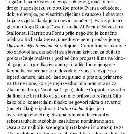
angažirali sam Evans i djevojka ubijenog, inače dilerica
droge (naposljetku su optužbe protiv Evansa odbačene,
dok je djevojka, po vlastitim riječima Evansova ljubavnica
koja je svjedočila da je on nevin, osuđena). Evans je inače
glavnu ulogu Dixieja Dwyera nudio Al Pacinu, Sylvesteru
Stalloneu i Harrisonu Fordu prije nego što je konačno
odabrao Richarda Gerea, u međuvremenu proslavljenog
Oficirom i džentlmenom
. Suradnjom s Coppolom nikako nije
bio zadovoljan, označivši ga glavnim krivcem za obilato
prekoračenje budžeta i posljedično propast filma na kino-
blagajnama (predbacivao mu je i radikalno mijenjanje
Kennedyjeva scenarija te dovođenje vlastite ekipe iza i
ispred kamere, misleći, kad su glumci u pitanju, primarno
na Diane Lane, koja je nepravedno bila nominirana za
Zlatnu malinu, i Nicolasa Cagea), dok je Coppola uzvratio
da filma ne bi ni bilo da ga on nije prihvatio režirati. Bilo
kako bilo, komercijalni fijasko ne govori ništa o stvarnoj
(umjetničkoj) vrijednosti
Cotton Cluba
. Riječ je o
ostvarenju izuzetnog dizajna odnosno fascinantne
rekonstrukcije razdoblja, zasluženo nominiranom za
Oscara za najbolju scenografiju (također i montažu) te za
Zlatni globus u kategoriji najboljeg filma – drame i filmske