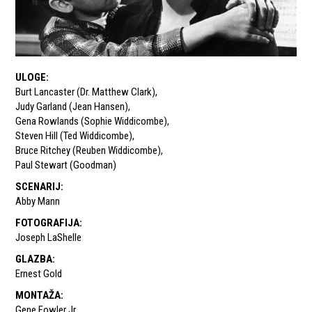
ULOGE
:
Burt Lancaster (Dr. Matthew Clark)
,
Judy Garland (Jean Hansen)
,
Gena Rowlands (Sophie Widdicombe)
,
Steven Hill (Ted Widdicombe)
,
Bruce Ritchey (Reuben Widdicombe)
,
Paul Stewart (Goodman)
SCENARIJ
:
Abby Mann
FOTOGRAFIJA
:
Joseph LaShelle
GLAZBA
:
Ernest Gold
MONTAŽA
:
Gene Fowler Jr.
,