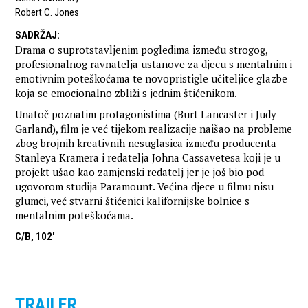
Robert C. Jones
SADRŽAJ
:
Drama o suprotstavljenim pogledima između strogog,
profesionalnog ravnatelja ustanove za djecu s mentalnim i
emotivnim poteškoćama te novopristigle učiteljice glazbe
koja se emocionalno zbliži s jednim štićenikom.
Unatoč poznatim protagonistima (Burt Lancaster i Judy
Garland), film je već tijekom realizacije naišao na probleme
zbog brojnih kreativnih nesuglasica između producenta
Stanleya Kramera i redatelja Johna Cassavetesa koji je u
projekt ušao kao zamjenski redatelj jer je još bio pod
ugovorom studija Paramount. Većina djece u filmu nisu
glumci, već stvarni štićenici kalifornijske bolnice s
mentalnim poteškoćama.
C/B, 102'
TRAILER