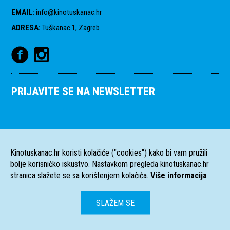
EMAIL
:
info@kinotuskanac.hr
ADRESA
:
Tuškanac 1, Zagreb
PRIJAVITE SE NA NEWSLETTER
Kinotuskanac.hr koristi kolačiće ("cookies") kako bi vam pružili
bolje korisničko iskustvo. Nastavkom pregleda kinotuskanac.hr
stranica slažete se sa korištenjem kolačića.
Više informacija
SLAŽEM SE
HR
EN
Sva prava pridržana
2004-2026 Filmski programi. c/o HFS, Tuškanac 1,
©
Zagreb. Kriv je
Fiktiv